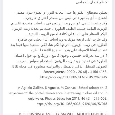
كاظم فنجان الحمامي
يطلق مصطلح (الفلورة) على انبعاث النور او الضوء بدون مصدر
اشعاع – أى به نور ذاتي ليس من مصدر احتراق خارجي. .
وقد جلبت انتباهي خواص زيت الزيتون فى دراسات متعددة لتقسيم
الزيوت النباتية حسب الطيف الفلورى، حيث تم تحديد زيت الزيتون
البكر الممتاز على انه أعلى كثافة لجميع الزيوت النباتية. .
وقد عثرت على اربعة مؤلفات ودراسات اثناء بحثي عن ظاهرة
الفلوّرة في زيت الزيتون، ادرجها لكم هنا، لكي نستفيد منها فيما بعد
عند تسليطنا الاضواء على هذه الظاهرة اللافتة للنظر:-
1- دراسة لعرفات حسين ، وجون كانينغ ، وزيكانغ يو. حول اعتماد
الفلورة في تحديد جودة زيت الزيتون باستخدام مقياس الطيف
الضوئي المتنقل الذكي بالمنظار. والدراسة منشورة في مجلة IEEE
Sensors Journal 2020 ، 20 (8) ، 4156-4163.
https://doi.org/10.1109/JSEN.2019.2961419
2- A Agliolo Gallitto, S Agnello, M Cannas. ‘School adopts an
experiment’: the photoluminescence in extra-virgin olive oil and in
tonic water. Physics Education 2011, 46 (5) , 599-603.
https://doi.org/10.1088/0031-9120/46/5/015
3- B. B. CUNNINGHAM, L. G. SAYWELL. METHYLENE-BLUE