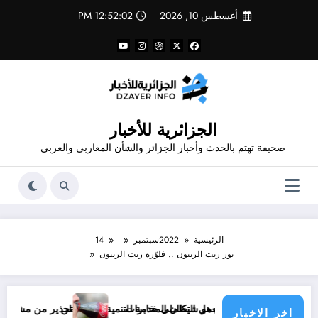
لتجاوز
أغسطس 10, 2026
12:52:02 PM
لى
لمحتوى
الجزائرية للأخبار
صحيفة تهتم بالحدث وأخبار الجزائر والشأن المغاربي والعربي
الرئيسية
2022
سبتمبر
14
نور زيت الزيتون .. فلوّرة زيت الزيتون
من هو شيطان المخابرات
التنسيق و العمل التكاملي خدمة للتنمية و المواطن
تحذير من مشروبات غازية .. اس
اخر الاخبار