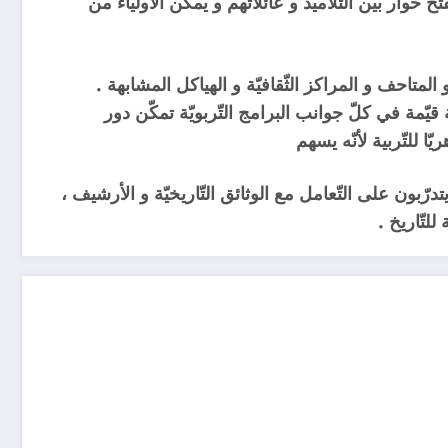
 حوار بين التّلاميذ و عائلاتهم و يمكّن الأولياء من
متاحف و المراكز الثّقافيّة و الهياكل المشابهة .
قيّمة في كلّ جوانب البرامج التّربويّة تمكّن دور
ّا للتّربية لأنّه يسهم
تدرّبون على التّعامل مع الوثائق التّاريخيّة و الأرشيف ،
للتّاريخ .