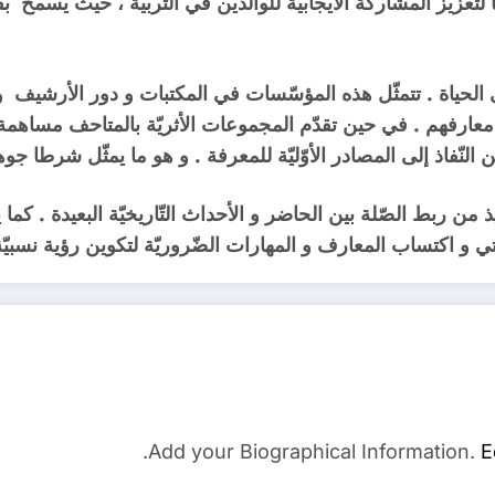
تعزيز المشاركة الايجابيّة للوالدين في التّربية ، حيث يسمح بفتح
 الحياة . تتمثّل هذه المؤسّسات في المكتبات و دور الأرشيف و ال
اء معارفهم . في حين تقدّم المجموعات الأثريّة بالمتاحف مساهمة 
 النّفاذ إلى المصادر الأوّليّة للمعرفة . و هو ما يمثّل شرطا جوهري
يذ من ربط الصّلة بين الحاضر و الأحداث التّاريخيّة البعيدة . كما ي
ذّاتي و اكتساب المعارف و المهارات الضّروريّة لتكوين رؤية نسبيّة 
Add your Biographical Information.
E