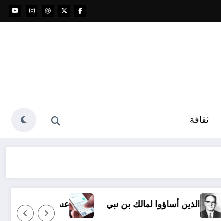
ثقافة
ؤوا لمالك بن نبي
عندما ترسل رسالة نصية إلى شخص م