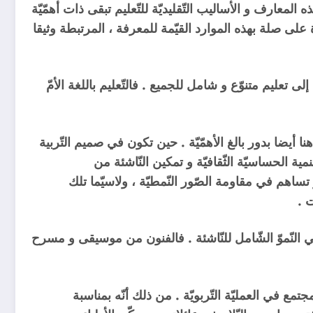
هذه المعارف و الأساليب التّقليديّة للتّعليم تبقى ذات أهمّيّة
ة على صلة بهذه الموارد القيّمة للمعرفة ، المرتبطة وثيقا
إلى تعليم متنوّع و شامل للجميع . فالتّعليم باللغة الأمّ
ا أيضا بدور بالغ الأهمّيّة . حين تكون في صميم التّربية
ة الحساسيّة الثّقافيّة و تمكين النّاشئة من
و تساهم في مقاومة الصّور النّمطيّة ، ولاسيّما تلك
ت .
ّ في النّموّ الشّامل للنّاشئة . فالفنون من موسيقى و مسرح
تمع في العمليّة التّربويّة . من ذلك أنّه بمناسبة