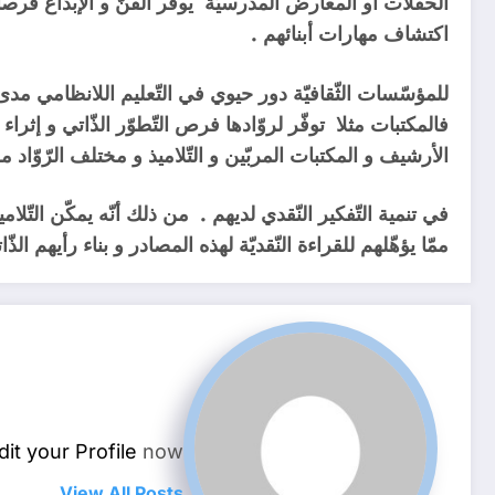
الحفلات أو المعارض المدرسيّة يوفّر الفنّ و الإبداع فرصا ل
اكتشاف مهارات أبنائهم .
للمؤسّسات الثّقافيّة دور حيوي في التّعليم اللانظامي مدى
فالمكتبات مثلا توفّر لروّادها فرص التّطوّر الذّاتي و إثر
الأرشيف و المكتبات المربّين و التّلاميذ و مختلف الرّوّاد من
في تنمية التّفكير النّقدي لديهم . من ذلك أنّه يمكّن التّلام
ممّا يؤهّلهم للقراءة النّقديّة لهذه المصادر و بناء رأيهم ال
dit your Profile
now.
View All Posts