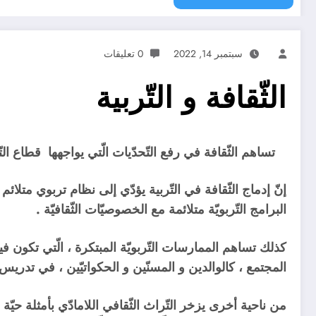
سبتمبر 14, 2022
0 تعليقات
الثّقافة و التّربية
تساهم الثّقافة في رفع التّحدّيات الّتي يواجهها قطاع التّرب
إنّ إدماج الثّقافة في التّربية يؤدّي إلى نظام تربوي متل
البرامج التّربويّة متلائمة مع الخصوصيّات الثّقافيّة .
كذلك تساهم الممارسات التّربويّة المبتكرة ، الّتي تكون 
المجتمع ، كالوالدين و المسنّين و الحكواتيّين ، في تدريس ب
من ناحية أخرى يزخر التّراث الثّقافي اللامادّي بأمثلة حي