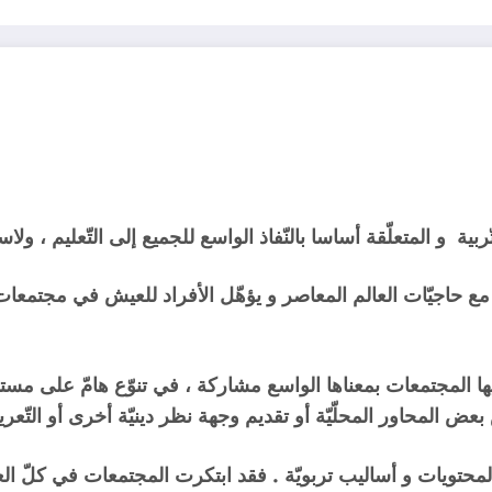
ية و المتعلّقة أساسا بالنّفاذ الواسع للجميع إلى التّعليم ، ولاسيّم
ائم مع حاجيّات العالم المعاصر و يؤهّل الأفراد للعيش في مجتمعا
فيها المجتمعات بمعناها الواسع مشاركة ، في تنوّع هامّ على م
عض المحاور المحلّيّة أو تقديم وجهة نظر دينيّة أخرى أو التّعريف 
ّة لمحتويات و أساليب تربويّة . فقد ابتكرت المجتمعات في كلّ ال