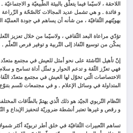
اللاحقة ، لاسيّما فيما يتعلّق بالبيئة الطّبيعيّة و الاجتماعيّة
و فائدة . و هي تشمل عديد المجالات كالصّحّة و الزّراعة و ا
بهويّتهم الثّقافيّة ، من شأنه أن يساهم في جودة العمليّة التّ
تؤدّي مراعاة البعد الثّقافي ، ولاسيّما من خلال تعزيز التّعلي
يمكّن من توسيع النّفاذ إلى التّربية و توفير فرص التّعلّم
إنّ تأهيل النّاشئة على نحو أمثل للعيش في مجتمع متعدّد الث
فهي تعزّز الثّقة و تدعم الحوار و تمثّل أداة تسامح و سلا
الاختصاصات الّتي تخوّل لها العيش في مجتمع متعدّد الثّقافات
المتداولة في وسائل الإعلام . و في مجتمعات تتّسم بتنوّع ثق
النّظام التّربوي الجيّد هو ذلك الّذي يهتمّ بالطّاقات المخت
و رقص و غيرها تعتبر أنشطة ضروريّة لتحفيز الإبداع و التّعب
تساهم التّعبيرات الثّقافيّة في خلق أطر تربويّة أكثر شمولا