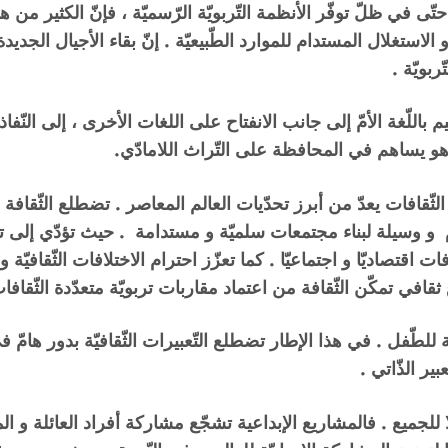
 . حتّى في ظلّ توفّر الأنظمة التّربويّة الرّسميّة ، فإنّ الكثير من 
لاستغلال المستدام للموارد الطّبيعيّة . إنّ بقاء الأجيال الجديد
ربويّة .
م باللّغة الأمّ إلى جانب الانفتاح على اللغات الأخرى ، إلى النّفاذ 
 . هو يساهم في المحافظة على التّراث اللامادّي.
ّقافات يعدّ من أبرز تحدّيات العالم المعاصر . تضطلع الثّقافة هن
م و وسيلة لبناء مجتمعات سلميّة و مستدامة . حيث تؤدّي إلى تنمي
 اقتصاديّا و اجتماعيّا . كما تعزّز احترام الاختلافات الثّقافيّة 
افي تمكّن الثّقافة من اعتماد مقاربات تربويّة متعدّدة الثّقافا
لفة للطّفل . في هذا الإطار تضطلع التّعبيرات الثّقافيّة بدور هام
ير الذّاتي .
 للجميع . فالمشاريع الإبداعية تشجّع مشاركة أفراد العائلة و المج