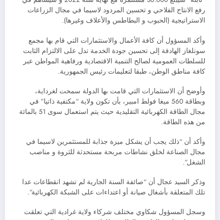
رفع الانتاج الفلاحي و تحسين المردود لاسيما في مجال الزراعات
الاستراتيجية (الحبوب و البطاطس والأعلاف وغيرها).
وأكد المسؤول أن كافة الأعمال والاستثمارات التي قام بها مجمع
سونلغاز الهادفة إلى تحسين جودة الخدمة تدل على الالتزام الثابت
للسلطات العمومية لصالح التنمية الاقتصادية ورفاهية المواطن عبر
كافة مناطق الوطن، طبقا لتعليمات رئيس الجمهورية.
وأوضح أن الاستثمارات التي قامت بها الدولة سمحت لغرداية،
وبطاقة 560 ميغا فولط امبير، بأن تكون ولاية “مكتفية ذاتيا” في
مجال الطاقة الكهربائية التقليدية حيث يتم استعمال سوى 51 بالمائة
من هذه الطاقة.
وأكد أن “ذلك يجب أن يشكل ميزة جذابة للمستثمرين لاسيما في
مجال الصناعة لخلق نشاطات مربحة مستحدثة للثروة و مناصب
الشغل”.
وذكر السيد عجال أن “صائفة السنة الجارية لم تشهد انقطاعات عدا
تلك المتعلقة بأشغال صيانة أو اعتداءات على الشبكة الكهربائية”.
وسجل المسؤول شكاوي مختلف شركاء ولاية غرادية التي تعلقت