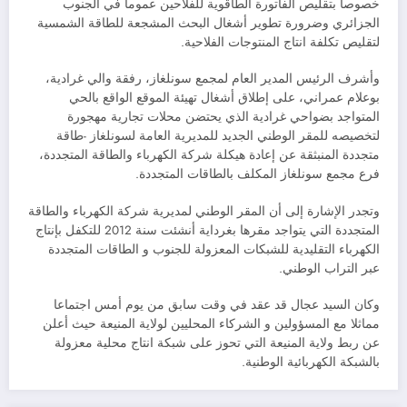
خصوصا بتقليص الفاتورة الطاقوية للفلاحين عموما في الجنوب
الجزائري وضرورة تطوير أشغال البحث المشجعة للطاقة الشمسية
لتقليص تكلفة انتاج المنتوجات الفلاحية.
وأشرف الرئيس المدير العام لمجمع سونلغاز، رفقة والي غرادية،
بوعلام عمراني، على إطلاق أشغال تهيئة الموقع الواقع بالحي
المتواجد بضواحي غرادية الذي يحتضن محلات تجارية مهجورة
لتخصيصه للمقر الوطني الجديد للمديرية العامة لسونلغاز -طاقة
متجددة المنبثقة عن إعادة هيكلة شركة الكهرباء والطاقة المتجددة،
فرع مجمع سونلغاز المكلف بالطاقات المتجددة.
وتجدر الإشارة إلى أن المقر الوطني لمديرية شركة الكهرباء والطاقة
المتجددة التي يتواجد مقرها بغرداية أنشئت سنة 2012 للتكفل بإنتاج
الكهرباء التقليدية للشبكات المعزولة للجنوب و الطاقات المتجددة
عبر التراب الوطني.
وكان السيد عجال قد عقد في وقت سابق من يوم أمس اجتماعا
مماثلا مع المسؤولين و الشركاء المحليين لولاية المنيعة حيث أعلن
عن ربط ولاية المنيعة التي تحوز على شبكة انتاج محلية معزولة
بالشبكة الكهربائية الوطنية.