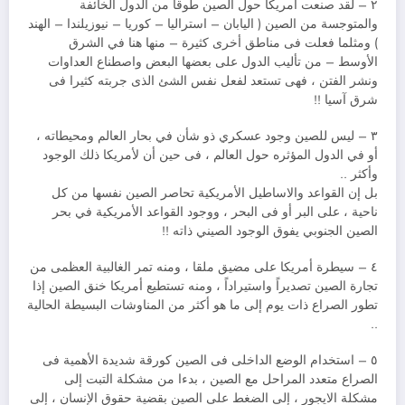
٢ – لقد صنعت أمريكا حول الصين طوقاً من الدول الخائفة
والمتوجسة من الصين ( اليابان – استراليا – كوريا – نيوزيلندا – الهند
) ومثلما فعلت فى مناطق أخرى كثيرة – منها هنا في الشرق
الأوسط – من تأليب الدول على بعضها البعض واصطناع العداوات
ونشر الفتن ، فهى تستعد لفعل نفس الشئ الذى جربته كثيرا فى
شرق آسيا !!
٣ – ليس للصين وجود عسكري ذو شأن في بحار العالم ومحيطاته ،
أو في الدول المؤثره حول العالم ، فى حين أن لأمريكا ذلك الوجود
وأكثر ..
بل إن القواعد والاساطيل الأمريكية تحاصر الصين نفسها من كل
ناحية ، على البر أو فى البحر ، ووجود القواعد الأمريكية في بحر
الصين الجنوبي يفوق الوجود الصيني ذاته !!
٤ – سيطرة أمريكا على مضيق ملقا ، ومنه تمر الغالبية العظمى من
تجارة الصين تصديراً واستيراداً ، ومنه تستطيع أمريكا خنق الصين إذا
تطور الصراع ذات يوم إلى ما هو أكثر من المناوشات البسيطة الحالية
..
٥ – استخدام الوضع الداخلى فى الصين كورقة شديدة الأهمية فى
الصراع متعدد المراحل مع الصين ، بدءا من مشكلة التبت إلى
مشكلة الايجور ، إلى الضغط على الصين بقضية حقوق الإنسان ، إلى