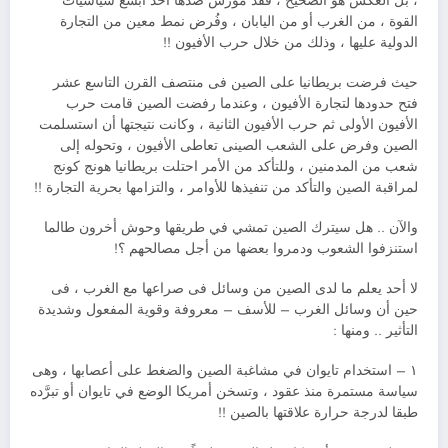
، بل العكس هو الصحيح ، فقد مورس ضدها أحد أبشع سياسيات
القوة ، من الغرب أو من اليابان ، وفُرض نمط معين من التجارة
الدولية عليها ، وذلك من خلال حرب الأفيون !!
حيث فرضت بريطانيا على الصين فى منتصف القرن التاسع عشر
فتح حدودها لتجارة الأفيون ، وعندما رفضت الصين قامت حرب
الأفيون الأولى ثم حرب الأفيون الثانية ، وكانت نتيجتها أن استسلمت
الصين وفرض على الشعب الصينى تعاطى الأفيون ، وتحوله إلى
شعب من المدمنين ، وللتأكد من الأمر احتلت بريطانيا هونج كونج
لمراقبة الصين والتأكد من تنفيذها للأوامر ، والتزامها بحرية التجارة !!
والآن .. هل سيترك الصين تمشي في طريقها وحوش أخرون طالما
استنزفوا الشعوب ودمروا بعضها من أجل مصالحهم ؟!
لا أحد يعلم ما لدى الصين من وسائل فى صراعها مع الغرب ، فى
حين أن وسائل الغرب – للأسف – معروفة وقوية المفعول وشديدة
التأثير .. ومنها :
١ – استخدام تايوان في مشاغبة الصين والضغط على أعصابها ، وهى
سياسة مستمرة منذ عقود ، وتسخن أمريكا الوضع في تايوان أو تبرَّده
طبقا لدرجة حرارة علاقتها بالصين !!