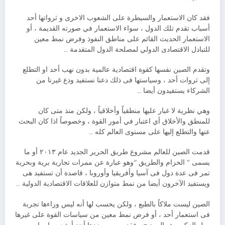
فقد كان الاستعمار والسيطرة على الشعوب الاخرى و ثرواتها أحد
أسباب تقدم تلك الدول ، سواء الاستعمار في صورته القديمة ، أو
الاستعمار الحديث القائم على مناطق النفوذ وفرض نمط معين
للتبادل الاقتصادى الدولي لمصلحة الدول المتقدمة ..
وتقدم الصين نفسها كقوة اقتصادية عالمية بدون نهب أحد او التطلع
إلى ثروات أحد ، وسياستها فى ذلك دعنا نستفيد ودع غيرنا من
الشركاء يستفيدون أيضا ..
وهي نظرية لا غبار عليها منطقياً وأخلاقياً ، ولكن منذ متى كان
للمنطق والأخلاق أي اعتبار في أمور القوة ، وخصوصاً اذا كان البحث
عنها والتطلع إليها على مستوى العالم كله ..
قدمت الصين للعالم مشروع طريق الحرير الجديد عام ٢٠١٣ أو ما
يسمى ” الحزام والطريق “وهو عبارة عن ممرات تجارية برية وبحرية
تمر فى عدة دول فى آسيا وأفريقيا وأوروبا ، قاصدة أن تستفيد هى
ويستفيد الآخرون أيضا من نمط متوازن للعلاقات الاقتصادية الدولية ..
الصين ليست ملاكاً بالطبع ، ولكن يحسب لها أنه ليس وراءها تجربة
فى استعمار أحد ، أو فرض نمط معين من سياسات القوة على غيرها