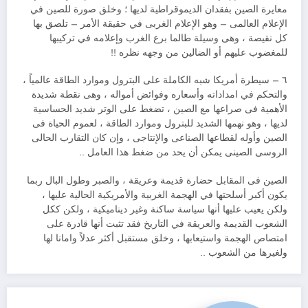
معايرة الصين بفقدان الديموقراطية لديها ؛ وخلق صورة للصين في
الإعلام العالمى – وهو الإعلام الغربى في حقيقة الأمر – تلصق بها
كل نقيصة ، وهى وسيلة طالما برع الغرب وإعلامه في تركيبها
للمغضوب عليهم أو الضالين من وجهه نظره !!
٦ – سيطرة أمريكا شبه الكاملة على البترول وموارد الطاقة عالمياً ،
والتحكم في امداداته وأسعاره وفوائض أمواله ، وهى نقطة شديدة
الأهمية فى صراعها مع الصين ، تضغط على الوتر شديد الحساسية
لديها ، وهو نهمها الشديد للبترول وموارد الطاقة ، لعموم الحياة فى
الصين وأوله لقطاعها الصناعى والإنتاجى ، وإن كان التقارب الحالى
الروسى الصينى يمكن أن يحد من ضغط هذا العامل ..
الصين فى المقابل حضارة قديمة وعريقة ، والصبر وطول البال ربما
يكون أكبر أسلحتها في الهجمة الغربية والأمريكية الحالية عليها ،
ولكن يعيب عليها أنها سياسة ساكنة وغير ديناميكية ، ولكن ككل
الشعوب القديمة والعريقة في التاريخ فقد تثبت أنها قادرة على
امتصاص الهجمة واستيعابها ، وخلق مستقبل أكثر عدلاً وامانا لها
ولغيرها من الشعوب ..