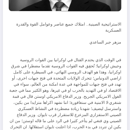
الاستراتيجية الصينية.. امتلاك جميع عناصر وعوامل القوة والقدرة
العسكرية
مزهر جبر الساعدي
في الوقت الذي يحتدم القتال في اوكرانيا بين القوات الروسية
وجيش اوكرانيا؛ تُحقِق فيه القوات الروسية تقدما مضطرا في شرق
اوكرانيا، وهذا هو الهدف الروسي النهائي، في السيطرة على كامل
اراضي الدونباس؛ تتحرك الولايات المتحدة في فتح جبهات اخرى، أو
تهدد في فتح جبهات للمواجهة في عدة امكنة من العالم، سواء في
الاقتصاد او في التهديد بالحرب او في غيرها، وهو الكثير مما في جعبة
الغول الامريكي الجريح. وزير الدفاع الامريكي اوستن قال في قمة
شنغري-لا الامنية في سنغافورة؛ اننا نشهد اكراها متزايدا من بكين،
واسترسل ليضيف؛ شهدنا زيادة مضطردة في النشاط العسكري
الصيني الاستفزازي المزعزع للاستقرار قرب تايوان. وزير الدفاع
الصيني وي فنغي لم يتأخر كثيرا في الرد على ما قاله اوستن؛ من ان
بكين لن تتردد في بدء الحرب، اذا اعلنت تايوان استقلالها. ان التحرك