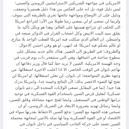
الامريكي في مواجهة الشريكين الاستراتيجيين الروسي والصيني؛
ليس دليل قوة، بل انه على العكس من هذا؛ دليل هستيريا وضعف،
ودليل على ان الاوضاع ومواجهة نتائجها تجري بالطريقة التي سوف،
ولربما لن تمضي او لن يمضي زمنا طويلا من الآن؛ لتتراجع امريكا
الى الخلف اي تتراجع هيمنتها على العالم؛ وهذا هو وبكل تأكيد ما
يقلق سيد البيت الابيض وكل اصحاب القرار في الدوائر صنعه في
واشنطن. ان العالم الذي شكلت فيه امريكا القطب الواحد بلا منازع،
او عالم تتحكم فيه امريكا؛ قد انتهى، او هو وفي احسن الاحوال
والظروف؛ في الطريق الى التغيير. هناك عالم جديد يتشكل على
سطوح ساخنة في اعماقها، وهي التي ستتفجر ذات يوم قريب في
وجه الهيمنة الامريكية. الصين لا تريد حقا كما قال وزير دفاعها ان
تهاجم تايوان في الوقت الحاضر، الا اذا اعلنت الاخيرة استقلالها. من
وجهة نظري المتواضعة؛ ان تايوان، لن تعلن استقلالها، او امريكا لن
تفتح لها الضوء الاخضر بذلك؛ لأن النتائج وخيمة جدا، وامريكا تدرك
هذا جيدا. إنما في المقابل تسعى الولايات المتحدة الى دعم تايوان
عسكريا؛ لتقليل فرص الصين باستخدام القوة العسكرية في توحيد
تراتبها الوطني في المستقبل، وايضا لفتح جبهة مشاغلة وقلق للصين،
وايضا رسائل تهديد بضرورة الابتعاد عن الشريك الروسي، أو ان
تسخين هذه الجبهة مع الصين؛ تدفع الصين الاحتفاظ بقدرتها سواء في
الاقتصاد او في القوة العسكرية وما لها صلة بالاثنين لمجابهة محتملة.
الصين تعتمد على حركة الجانب السياسي في داخل تايوان في