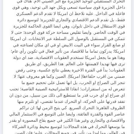
التحرك المستقبلي لتوحيد الجزيرة مع البر الصيني الام. هناك في
داخل الجزيرة قوى سياسية تسعى وبكل جهد الى توحيد، وهي قوى
فاعلة في الداخل. عليه نلاحظ ان امريكا لا تقدم الدعم العسكري
فقط، بل تقدم الدعم الاقتصادي والتجاري للجزيرة؛ لتوسيع دائرة
قوى الاستقلال في داخل تايوان، وهي ايضا القوى الحاكمة للجزيرة
في الوقت الحاضر. وايضا تقليص مساحة حركة قوى الوحدة؛ حتى لا
تتمكن في المستقبل بالوصول الى السلطة عبر الانتخابات. ان امريكا
او صانع القرار سواء في البيت الابيض او في اي مكان لصناعته في
امريكا؛ يدركون تماما ما للاقتصاد من تأثير فعال في تكوين رأي عام؛
وهذا هو ما يجعل امريكا تستخدم العقوبات الاقتصادية، ضد اي دولة
ترى فيها تهديدا لاهيمنتها على العالم. هذا الطريق، اي طريق
العقوبات؛ بدأ في الفترة الاخيرة يعطي نتائج عكسية، وحتى رفض
ضمني من اقرب حلفاءها( امريكا). الصين وكما هو معروف عنها؛ لا
تنجر الى الصراع او الحرب، بل انها تعمل على تحجيم جميع ما
تتعرض له من استفزازات؛ انفاذا للاستراتيجية الصينية القاضية؛ تجنب
اي صراع او اي حرب قدر ما تستطيع الى ذلك من سبيل، من دون ان
تفقد قدرتها على الحركة، او التحرك عندما تقتضي، او تلتزم منها
الظروف القاهرة؛ التحرك السريع. كي يتيح الزمن لها؛ ان تراكم
عناصر القوة والقدرة الفائقة، وايضا على التوسع في الاستثمار المالي
والاقتصادي والتجاري وغير هذا الكثير في جميع بقاع المعمورة او بقدر
ما بوسعها التحرك في هذه المجالات؛ لتوسيع محيط ودائرة الشركاء
في العالم، وما لهذا من تأثير في جميع المجالات. عليه؛ فان الصين