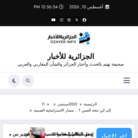
لتجاوز
أغسطس 10, 2026
12:56:54 PM
لى
لمحتوى
الجزائرية للأخبار
صحيفة تهتم بالحدث وأخبار الجزائر والشأن المغاربي والعربي
الرئيسية
2022
سبتمبر
11
إلى أين تتجه الصين ؟ .. مسار الاستراتيجية الصينية
من هو شيطان المخابرات
التنسيق و العمل التكاملي خدمة للتنمية و المواطن
تحذير من مشروبات غازية .. اس
اخر الاخبار