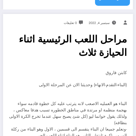
سبتمبر 4, 2022
0 تعليقات
مراحل اللعب الرئيسية اثناء
الحيازة ثلاث
كابتن فاروق
(البناء-التقدم-الانهاء) وحديثنا الان عن المرحلة الاولى
البناء هو العمليه الاصعب لانه يترتب عليه كل خطوة قادمه سواء
بهجمة منظمة او مرتدة في مناطق الخطوره تسبب هدفا معاكس ،
ولذلك يقول خوانما ليو (كل شئ يصبح سهل عندما تخرج الكرة الاولى
بنظافه)
-ونعلم جميعا ان البناء ينقسم الى قسمين ، الاول وهو البناء من ركلة
المرمى (كرة ثابتة) ، الثاني هو البناء اثناء اللعب الحر.