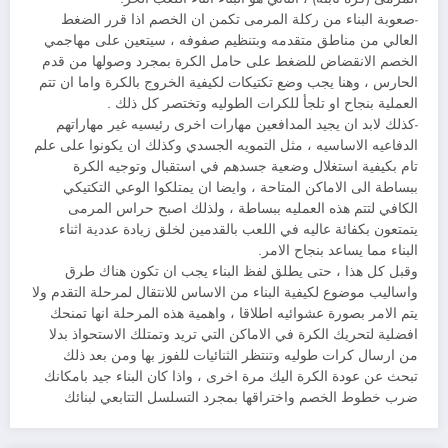
-صعوبة البناء من ركلة المرمى تكمن ان الخصم اذا قرر الضغط
العالي من مناطق متقدمه وبتنظيم صفوفه ، سيتعين على مهاجمي
الخصم الانقضاض للضغط على حامل الكرة بمجرد وصولها من قدم
الحارس ، وهنا يجب وضع تكتيكات لكيفية الخروج بالكرة واما ان تتم
العملية بنجاح او تلجأ للكرات الطوليه وتختصر كل ذلك .
-كذلك لابد ان يجيد المدافعين مهارات اخرى رئيسيه غير مهاراتهم
الدفاعيه الاساسيه ، مثل التمويه الجسدي وكذلك ان يكونوا على علم
تام بكيفية استغلال وضعية جسدهم في استقبال وتوجيه الكرة
ببساطة الى الاماكن المتاحة ، وايضا ان يمتلكوا الوعي التكتيكي
الكافي لتتم هذه العمليه ببساطة ، ولذلك اصبح حراس المرمى
يتمتعون بكفائة عاليه في اللعب بالقدمين لخلق زيادة عددية اثناء
البناء مما يساعد بنجاح الامر.
وقبل كل هذا ، حتى يطلق لفظ البناء يجب ان تكون هناك طرق
واساليب موضوع لكيفية البناء من الاساس للانتقال لمرحلة التقدم ولا
يتم الامر بصورة عشوائيه اطلاقا ، واهمية هذه المرحلة انها تمنحك
افضلية لتحريك الكرة في الاماكن التي تريد وتمتلك الاستحواذ بدلا
من ارسال كرات طوليه وتنتظر الثنائيات للفوز بها ومن بعد ذلك
تبحث عن عودة الكرة اليك مرة اخرى ، واذا كان البناء جيد بامكانك
ضرب خطوط الخصم واختراقها بمجرد التسلسل التتابعي لبنائك