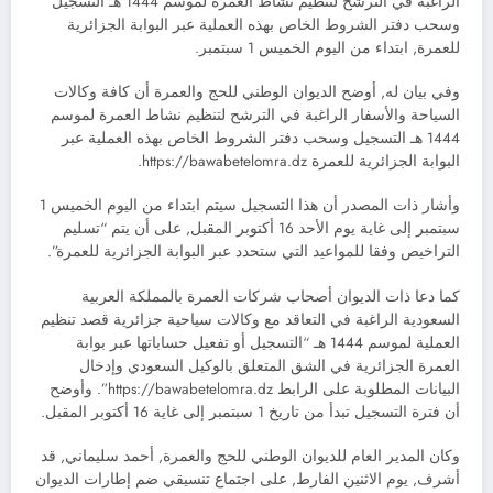
الراغبة في الترشح لتنظيم نشاط العمرة لموسم 1444 هـ التسجيل
وسحب دفتر الشروط الخاص بهذه العملية عبر البوابة الجزائرية
للعمرة, ابتداء من اليوم الخميس 1 سبتمبر.
وفي بيان له, أوضح الديوان الوطني للحج والعمرة أن كافة وكالات
السياحة والأسفار الراغبة في الترشح لتنظيم نشاط العمرة لموسم
1444 هـ التسجيل وسحب دفتر الشروط الخاص بهذه العملية عبر
البوابة الجزائرية للعمرة https://bawabetelomra.dz.
وأشار ذات المصدر أن هذا التسجيل سيتم ابتداء من اليوم الخميس 1
سبتمبر إلى غاية يوم الأحد 16 أكتوبر المقبل, على أن يتم “تسليم
التراخيص وفقا للمواعيد التي ستحدد عبر البوابة الجزائرية للعمرة”.
كما دعا ذات الديوان أصحاب شركات العمرة بالمملكة العربية
السعودية الراغبة في التعاقد مع وكالات سياحية جزائرية قصد تنظيم
العملية لموسم 1444 هـ “التسجيل أو تفعيل حساباتها عبر بوابة
العمرة الجزائرية في الشق المتعلق بالوكيل السعودي وإدخال
البيانات المطلوبة على الرابط https://bawabetelomra.dz”. وأوضح
أن فترة التسجيل تبدأ من تاريخ 1 سبتمبر إلى غاية 16 أكتوبر المقبل.
وكان المدير العام للديوان الوطني للحج والعمرة, أحمد سليماني, قد
أشرف, يوم الاثنين الفارط, على اجتماع تنسيقي ضم إطارات الديوان