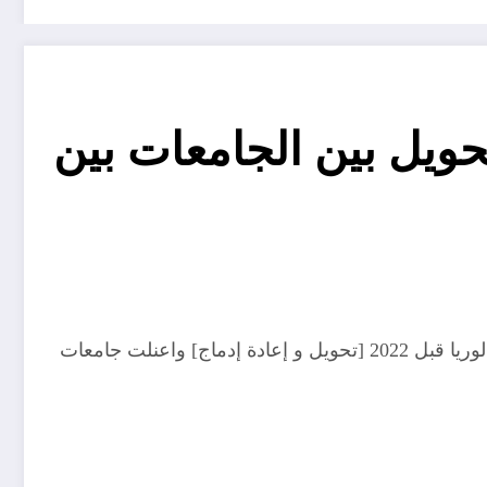
لتحويل بين الجامعات بين
اعلنت عدة جامعات جزائرية قبل يوم واحد عن فتح باب تغيير الجامعة، أو تغيير الكلية أو الانتقال من ولاية إلى اخرى باكالوريا قبل 2022 [تحويل و إعادة إدماج] واعنلت جامعات