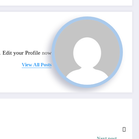
n.
Edit your Profile
now.
View All Posts
Next post