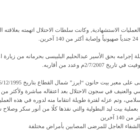
لعمليات الاستشهادية, وكانت سلطات الاحتلال اتهمته بعلاقته الم
.
 إجرامه بحق الأسير عبدالحليم البلبيسى بحرمانه من زيارة اه
2/م وعدد من أقاربه.
سلامي، وتم عزله لفترة طويلة انتقاما منه لدوره في هذه العمل
رة بعملية بيت ليد البطولية والتي نفذها كلًا من أنور سكر وصل
 والشفاء العاجل للمرضى المصابين بأمراض مختلفة