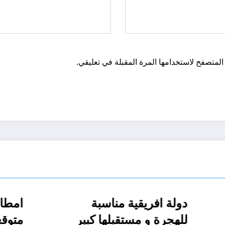
المتصفح لاستخدامها المرة المقبلة في تعليقي.
الخبز والماي …
الحدث
دولة افريقية مناسبة
 ابو عداي”
للهجرة و مستقبلها كب