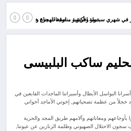
.. توقعات مناخ خريف 2026 الجزائر
افريقية مناسبة للهجرة و مستقبلها كبير
“منريد الخب
الحليم ساكب البلبيسى
انا البواسل الأبطال وأسيراتنا الماجدات القابعين في
د خجلاً من عظمة تضحياتهم, إخوتي الأماجد أخواتي
ا بأوجاعهم ومعاناتهم وآلامهم طريق المجد والحرية
جون الاحتلال الصهيوني وظلمة الزنازين عن عيوننا,