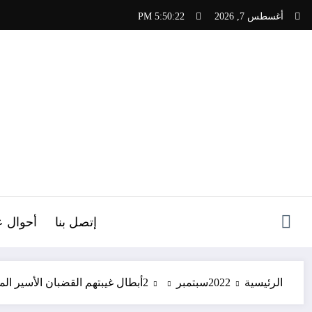
لتجاوز
أغسطس 7, 2026
5:50:23 PM
لى
لمحتوى
ص
إتصل بنا
أحوال ع
الرئيسية
2022
سبتمبر
2
أبطال غيبتهم القضبان الأسير ال