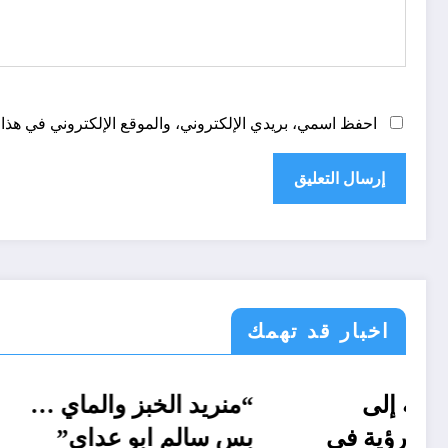
احفظ اسمي، بريدي الإلكتروني، والموقع الإلكتروني في هذا 
اخبار قد تهمك
الحدث
قانون تشريع و ادارة
من الدولة الشكلية إلى
أحوال عربية
“منريد 
الدولة الوظيفية…رؤية في
بس سالم