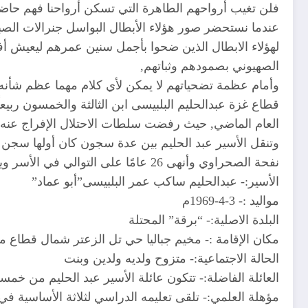
فلن تغيب أرواحهم الطاهرة التي تسكن أرواحنا فهم حاضر
عندما نستحضر صور هؤلاء الأبطال البواسل جنرالات الصبر و
لهؤلاء الابطال الذين ضحوا بأجمل سنين عمرهم ليعيش أفر
الصهيوني بصمودهم وثباتهم,
وأمام عظمة تضحياتهم لا يمكن لأي كلام مهما عظم شأنه 
قطاع غزة عبدالحليم البلبيسى ابن الثالثة والخمسون ربيع
العام الماضي, حيث رفضت سلطات الاحتلال الإفراج عنه ضم
نفحة الصحراوي وأنهى 26 عامًا على التوالي في الأسر ويدخل اليوم عامه الـ 27 في سجون الاحتلال
الأسير:- عبدالحليم ساكب عمر البلبيسى”أبو عماد”
مواليد :- 3-4-1969م
البلدة الاصلية:- “برقة” المحتلة
مكان الإقامة :- مخيم جباليا حي تل الزعتر شمال قطاع 
الحالة الاجتماعية:- متزوح ولديه ولدين وبنت
العائلة الفاضلة:- تتكون عائلة الأسير عبد الحليم من خ
مؤهلة العلمي:- تلقى تعليمه الدراسي لثلاثة الأساسية ف