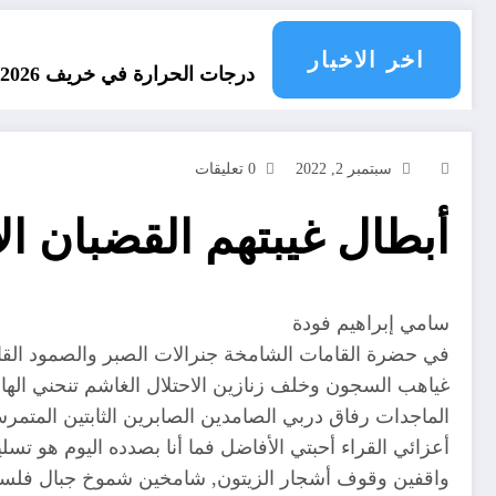
اخر الاخبار
توقعات درجات الحرارة في خريف 2026 في الجزائر
ا
سبتمبر 2, 2022
0 تعليقات
أبطال غيبتهم القضبان ال
سامي إبراهيم فودة
في حضرة القامات الشامخة جنرالات الصبر والصمود القابض
غياهب السجون وخلف زنازين الاحتلال الغاشم تنحني الهام
الماجدات رفاق دربي الصامدين الصابرين الثابتين المتمر
أعزائي القراء أحبتي الأفاضل فما أنا بصدده اليوم هو تس
واقفين وقوف أشجار الزيتون, شامخين شموخ جبال فلسطين