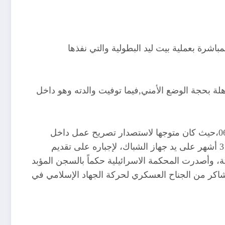
باشرة بعملية بيت ليد البطولية والتي نفذها
لة بحجة الوضع الأمني,فيما توفيت والدته وهو داخل
اعتقلت قوات الاحتلال الصهيوني الأسير عبدالحليم البلبيسى على معبر بيت حانون “ايرز” شمال القطاع بتاريخ 06/12/1995،حيث كان متوجها لاستصدار تصريح عمل داخل
الأراضي المحتلة وتعرض لجولات كثيرة من التحقيق القاسي والعنيف في سجون الاحتلال بعد اعتقاله مباشرة ولأكثر من 3 أشهر على يد جهاز الشباك، لإجباره على تقديم
ية، وأصدرت المحكمة الاسرائيلية حكماً بالسجن المؤبد
اح شاكر من الجناح العسكري لحركة الجهاد الإسلامي في