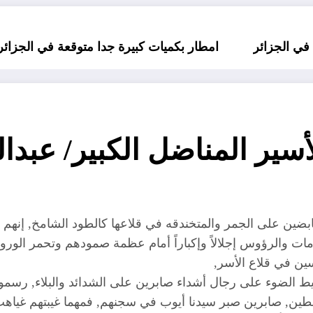
مطار بكميات كبيرة جدا متوقعة في الجزائر في شهري سبتمبر و أكتوبر 
دولة 
أسير المناضل الكبير/ عبد
ين على الجمر والمتخندقه في قلاعها كالطود الشامخ, إنهم أسر
ات والرؤوس إجلالاً وإكباراً أمام عظمة صمودهم وتحمر الورو
سين في قلاع الأسر,
ليط الضوء على رجال أشداء صابرين على الشدائد والبلاء, رسمو
, صابرين صبر سيدنا أيوب في سجنهم, فمهما غيبتهم غياهب س