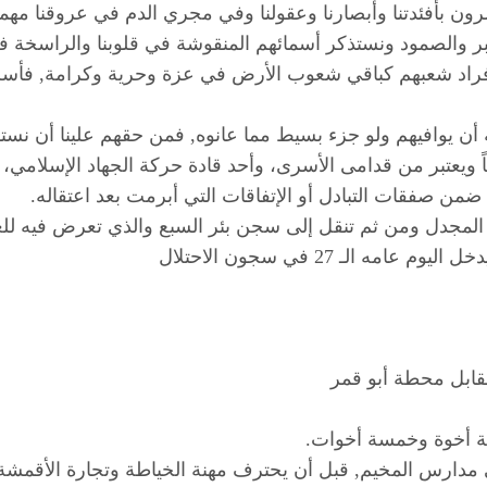
ون بأفئدتنا وأبصارنا وعقولنا وفي مجري الدم في عروقنا مهم
الصمود ونستذكر أسمائهم المنقوشة في قلوبنا والراسخة في عقول
اد شعبهم كباقي شعوب الأرض في عزة وحرية وكرامة, فأسرانا تا
أن يوافيهم ولو جزء بسيط مما عانوه, فمن حقهم علينا أن نس
اً ويعتبر من قدامى الأسرى، وأحد قادة حركة الجهاد الإسلامي،
ن صفقات التبادل أو الإتفاقات التي أبرمت بعد اعتقاله.
مقابل محطة أبو قمر
مسة أخوة وخمسة أخوات.
ي مدارس المخيم, قبل أن يحترف مهنة الخياطة وتجارة الأقمشة