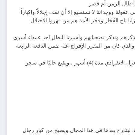
ا طال الزمن أم قصر,
نا ووجداننا لا نستطيع إلا أن نقف إجلالاً وإكباراً
ج الفَخَار وفخَر الأمة هم من قهروا الاحتلال
تذكرهم ونذكر تضحياتهم وأسيرنا البطل أحد عمداء أسرى
 والذي كان من المقرر الإفراج عنه ضمن الدفعة الرابعة
وتنقل الأسير عبد الحليم بين عدة سجون كان أولها سجن المجدل ومن ثم تنقل إلى سجن بئر السبع والذي تعرض فيه للعزل الانفرادي مدة (4) أشهر ، ويقبع حاليًا في سجن
، ليتدرج بعدها في هذا المجال ويصبح من كبار رجال