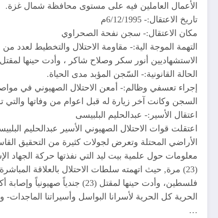
الأعمال العاملين فيه على مستوى محافظة شمال غزة.
تاريخ الاعتقال:- 6/12/1995م
مكان الاعتقال:- سجن نفحة الصحراوي
التهمة الموجة الية:- مقاومة الاحتلال والتخطيط لعدد من ا
الاستشهاديين أنور سكر وصلاح شاكر ، وأدت حينها لمقتل 24 جندياً صهيونياً وإصابة أكثر من 140 آخرين
الحالة القانونية:- السّجن المؤبد مدى الحياة.
إجراء تعسفي وظالم:- أمعن الاحتلال الصهيوني في مواصلة
السجن وكانت آخر زيارة له قبل اعوام من وفاتها والتي توفيت في تاريخ 7/2007
اعتقال الأسير:- عبدالحليم البلبيسى
معلومات حول علمية بيت ليد التي نفذتها حركة الجهاد الإ
(23) مرة, حيث اتهمته سلطات الاحتلال بالعلاقة المباش
فلسطين، وأدت حينها لمقتل (23) جندياً صهيونياً وإصابة أكثر من 140 آخرين
الحرية كل الحرية لأسرانا البواسل وأسيراتنا الماجدات-
…