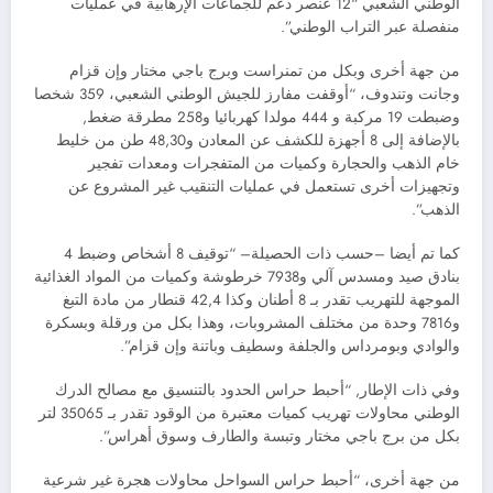
الوطني الشعبي “12 عنصر دعم للجماعات الإرهابية في عمليات
منفصلة عبر التراب الوطني”.
من جهة أخرى وبكل من تمنراست وبرج باجي مختار وإن قزام
وجانت وتندوف، “أوقفت مفارز للجيش الوطني الشعبي، 359 شخصا
وضبطت 19 مركبة و 444 مولدا كهربائيا و258 مطرقة ضغط,
بالإضافة إلى 8 أجهزة للكشف عن المعادن و48,30 طن من خليط
خام الذهب والحجارة وكميات من المتفجرات ومعدات تفجير
وتجهيزات أخرى تستعمل في عمليات التنقيب غير المشروع عن
الذهب”.
كما تم أيضا –حسب ذات الحصيلة– “توقيف 8 أشخاص وضبط 4
بنادق صيد ومسدس آلي و7938 خرطوشة وكميات من المواد الغذائية
الموجهة للتهريب تقدر بـ 8 أطنان وكذا 42,4 قنطار من مادة التبغ
و7816 وحدة من مختلف المشروبات، وهذا بكل من ورقلة وبسكرة
والوادي وبومرداس والجلفة وسطيف وباتنة وإن قزام”.
وفي ذات الإطار, “أحبط حراس الحدود بالتنسيق مع مصالح الدرك
الوطني محاولات تهريب كميات معتبرة من الوقود تقدر بـ 35065 لتر
بكل من برج باجي مختار وتبسة والطارف وسوق أهراس”.
من جهة أخرى، “أحبط حراس السواحل محاولات هجرة غير شرعية