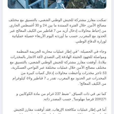
تمكنت مفارز مشتركة للجيش الوطني الشعبي، بالتنسيق مع مختلف
مصالح الأمن, خلال الفترة الممتدة ما بين 24 و 30 أغسطس الجاري,
من إحباط محاولات إدخال أزيد من 7 قناطير من الكيف المعالج عبر
الحدود مع المغرب, حسب ما أوردته اليوم الأربعاء حصيلة عملياتية
لوزارة الدفاع الوطني.
وجاء في الحصيلة: “في إطار عمليات محاربة الجريمة المنظمة
ومواصلة للجهود الحثيثة الهادفة إلى التصدي لآفة الاتجار بالمخدرات
ببلادنا، أوقفت مفارز مشتركة للجيش الوطني الشعبي، بالتنسيق مع
مختلف مصالح الأمن خلال عمليات مختلفة عبر النواحي العسكرية،
53 تاجر مخدرات وأحبطت محاولات إدخال كميات كبيرة من
المخدرات عبر الحدود مع المغرب، تقدر بـ 7 قناطير و69 كيلوغرام
من الكيف المعالج”.
كما تم, في ذات السياق, “ضبط 237 غرام من مادة الكوكايين و
209271 قرصا مهلوسا”, حسب المصدر ذاته.
أما في إطار عمليات مكافحة الإرهاب، فقد أوقفت مفارز للجيش