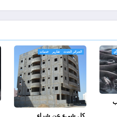
تقارير
تقارير وأخبار
رأي
الجزائر الحدث
تقارير
خدمات
بغضُ مِنْ ذكرى 03 آب
2026
كل شيء عن شراء