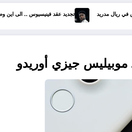
تجديد عقد فينيسيوس .. الى اين وصلت المفاوضات ؟
ـ موبيليس جيزي أوريدو