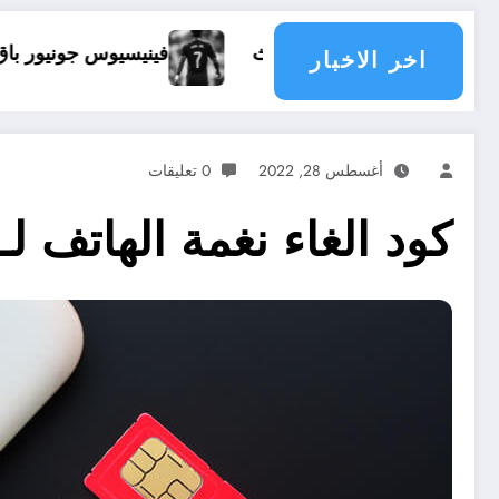
اذا يحدث
فينيسيوس جونيور باق في ريال مدريد
اخر الاخبار
أغسطس 28, 2022
0 تعليقات
كود الغاء نغمة الهاتف ل