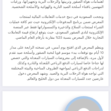
اهتمامات هواة الصقور وتربيتها والرحلات البرية وتجهيزاتها، ورغبات
المهتمين باقتناء أسلحة الصيد النارية والهوائية والأسلحة الشخصية.
ونجحت السعودية في دمج خدمات التعاملات المالية لمنتجات
المعرض ضمن برنامج المدفوعات الإلكترونية حيث تتم كافة عمليات
الشراء لمنتجات السلاح والذخيرة واكسسواراتها فقط عبر المنصة
الإلكترونية لنادي الصقور السعودي، حيث يتوقع ارتفاع قيمة التعاملات
التجارية خلال المعرض بنسبة 25% مقارنة بأرقام العام الماضي.
وينظم المعرض الذي افتتح يوم أمس، في نسخته الرابعة على مدار
10 أيام مع توقعات ببدء موسم قويا لنخبة الصقور وأسلحة صيد تقدم
لأول مره، بالإضافة إلى معروضات السيارات المعدلة والتي خصص
لها جناحا خاصا لسيارات الدفع الرباعي المُعدلة والنادرة وكذلك
لدراجات الدفع الرباعي لمواجهة الظروف المناخية والبيئة المختلفة
التي تواجه هواة الرحلات البرية والصيد. وشهد المعرض دخول
عارضين جدد للسيارات المعدلة من دول الخليج والعالم.