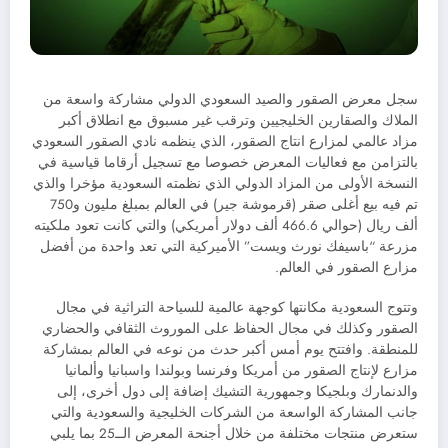
سجل معرض الصقور والصيد السعودي الدولي مشاركة واسعة من
الملاك والصقارين الخليجيين وترقب غير مسبوق مع انطلاق أكبر
مزاد عالمي لمزارع انتاج الصقور، الذي ينظمه نادي الصقور السعودي
بالتزامن مع فعاليات المعرض خصوصا مع تسجيل أرقاما قياسية في
النسخة الأولى من المزاد الدولي الذي نظمته السعودية مؤخرا والذي
تم فيه بيع أغلى صقر (قرموشة جير) في العالم بمبلغ مليون و750
ألف ريال (حوالي 466.6 ألف دولار أمريكي) والتي كانت تعود ملكيته
مزرعة “باسيفك نورث ويست” الأميركية التي تعد واحدة من أفضل
مزارع الصقور في العالم.
وتتوج السعودية مكانتها كوجهة عالمية للسياحة التراثية في مجال
الصقور وكذلك في مجال الحفاظ على الموروث الثقافي والحضاري
للمنطقة. وافتتح يوم أمس أكبر حدث من نوعه في العالم بمشاركة
مزارع لإنتاج الصقور من أمريكا وفرنسا وبولندا واسبانيا وألمانيا
والدنمارك وبلجيكا وجمهورية التشيك إضافة إلى دول أخرى، إلى
جانب المشاركة الواسعة من الشركات الخليجية والسعودية والتي
ستعرض منتجات مختلفة من خلال أجنحة المعرض الــ25 بما يلبي