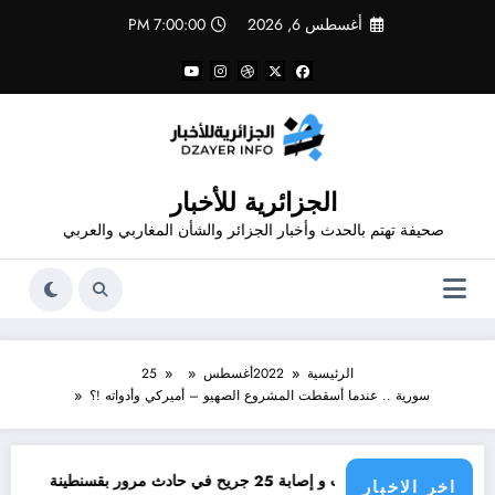
لتجاوز
أغسطس 6, 2026
7:00:00 PM
لى
لمحتوى
الجزائرية للأخبار
صحيفة تهتم بالحدث وأخبار الجزائر والشأن المغاربي والعربي
الرئيسية
2022
أغسطس
25
سورية .. عندما أسقطت المشروع الصهيو – أميركي وأدواته !؟
06 وفيات و إصابة 25 جريح في حادث مرور بقسنطينة
مؤامرة 
اخر الاخبار