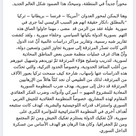
محوراً جديداً في المنطقة، وسيحدّد هذا الصمود شكل العالم الجديد.
وهنا لايمكن لمحور العدوان “أمريكا – فرنسا – بريطانيا – تركيا
“بالمطلق ،انكار حقيقة انهم هم السبب الرئيسي لما جرى في
سورية طيلة عقد من الزمن قد مضى ، مهما حاولوا الصاق هذه
التهم بسورية الدولة بكيانها السياسي وحلفاء سورية ، ولقد كشفت
تقارير شبه رسمية، وتقارير مراكز دراسات عالمية أنّ عدد الدول
التي كانت تصدّر المرتزقة إلى سورية تجاوز اثنتين وتسعين دولة،
وأنّ هناك غرف عمليات منظمة ضمن بعض المناطق المحاذية
لسورية، لتدريب وتسليح هؤلاء المرتزقة ثمّ توريدهم وتسهيل عبورهم
من أغلب المنافذ الحدودية، وخصوصاً الحدود التركية، والتي تحدّثت
هذه الدراسات عنها بإسهاب، شارحة كيف سمحت تركيا بعبور الآلاف
من المرتزقة، لذلك من الطبيعي أن نجد كمّاً هائلاً من الإرهابيين
المرتزقة قد دخل إلى سورية، بهدف ضرب المنظومة السورية
المعادية للمشروع الصهيو – أميركي وأدواته، وضرب الفكر العقائدي
المقاوم لهذه المشاريع، خصوصاً المنظومة العقائدية للجيش العربي
السوري واستنزاف قدراته اللوجيستية والبشرية، كهدف كانت ستتبعه
أهداف أخرى في المنظومة الاستراتيجية للمؤامرة الكبرى على
سورية، لأنّ تفكيك الدولة يستلزم تفكيك الجيش ومن ثمّ المجتمع
ومن ثمّ الجغرافيا، وكان هذا الرهان هو الهدف الأساس من عسكرة
الداخل السوري.