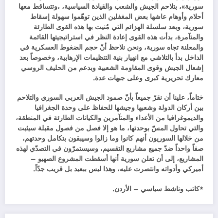
سورية»، بتلاحم الجيش والشعب والقيادة السياسية، ،وتتساقط معها
أحلام وأوهام عاشها بعض المغفلين الذين توهّموا سهولة إسقاط
سورية، وبعد سلسلة الهزائم التي مُنيت بها هذه القوى الطارئة
والمتآمرة، بدأت هذه القوى إعادة النظر في استراتيجيتها القائمة
والمعلنة تجاه سورية، ونحن نلاحظ أنّ حجم الضغوط العسكرية في
الداخل بدأ بالتلاشي مع انهيار بنية التنظيمات الإرهابية، وخصوصاً بعد
إشعال الجيش وقوى المقاومة الشعبية وبدعم من الحليف الروسي
معارك تحريرية كبرى وعلى جبهات عدة.
ختاماً، علينا أن نقرّ جميعاً بأنّ صمود الجيش العربي السوري والتلاحم
بين أركان الدولة وشعبها وجيشها للحفاظ على وحدة الجغرافيا
والديموغرافيا من الأعداء والمتآمرين والكيانات الطارئة في المنطقة،
والتي تحاول المسّ بوحدتها، ما هو إلا فصل من فصول مقبلة سيثبت
من خلالها السوريون أنهم كانوا وما زالوا وسيبقون بتكامل وحدتهم،
صفاً واحداً ضدّ جميع مشاريع التقسيم، وسيستمرّون في التصدّي لهذه
المشاريع، إلى أن تعلن سورية أنها أسقطت المشروع الصهيو –
أميركي وأدواته وانتصرت عليه، وهذا ليس ببعيد بل قريب جدّاً.
*كاتب وناشط سياسي – الأردن.