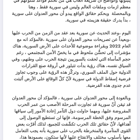
يتبنونها والواضح أن شريعة الغاب هي من تحكم قواعد سلوكهم في
معظم ازمات وملفات العالم وليس في سورية فقط ، وهنا
وبالمحصلة وبحكم حقائق الواقع يبدو أن محور العدوان على سورية
، بدأ يدرك حقيقة هزيمته في سورية.
اليوم ،وعند الحديث عن سورية بعد عقد من الزمن من الحرب عليها
،وبعيداً عن تصريحات محور العدوان على سورية ،فالمؤكد انه مع
العام 2022 وبقراءة موضوعية للأحداث على الأرض السورية، هناك
مؤشرات إلى تحسُّن ملحوظ في ما يخصّ الأمن المجتمعي ، رغم
حجم المأساة التي لحقت بالسوريين نتيجة الحرب على وطنهم، وفي
السياق نفسه، هناك رؤية بدأت تتبلور في أروقة صنع القرارات
الدولية حول الملف السوري، وتركّز هذه الرؤية على وجوب تجاوز
فرضية إسقاط الدولة في سورية لأنّ كلّ الوقائع على الأرض أثبتت
عدم جدوى هذه الفرضية.
وبالعودة إلى محور العدوان على سورية ، فالمؤكد أن محور العدوان
قد تيقن أنّ سورية قد تجاوزت المرحلة الأصعب من عمر الحرب
المفروضة عليها، ومهما حاولت دول التآمر إعادة الأمور إلى سياقها
المرسوم وفق الخطة المرسومة، فإنها لن تستطيع الوصول إلى
أهدافها، لأنّ حقائق تلك الحرب تكشّفت للجميع، لذلك أقرّت بعض
القوى المتآمرة والمنخرطة بالحرب على سورية بأنه يجب التعامل
معها بأسلوب مختلف والانفتاح عليها لأنها ستكون، بصمودها هذا،