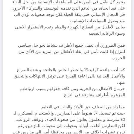
يعتمد كل طفل في اليمن على المساعدات الإنسانية من أجل البقاء
على قيد الحياة، من الدعم الذي تقدمه اليونيسف والشركاء الآخرون
في المجال الإنساني حتى ينقذ الحياة،لكن توجد صعوبات تؤدي الى
منع وصول المساعدات الإنسانية،
يعانى الأطفال من انقطاع الكهرباء والمياه وعدم الاستقرار الامني
وسوء الرعايه الصحيه
فمن الضروري أن تعمل جميع الأطراف بنشاط نحو حل سياسي
للنزاع إذا كانت تأمل في إنقاذ الأطفال من المزيد من الأذى من
الحروب
كما أدت جائحة كوفيد-19 والحظر الخاص بالجائحه و شدة الصراع
والأعمال العدائية ،الى اعاقة القدرة على توثيق الانتهاكات والتحقق
منها،
حرمان الأطفال من الحرية،ومن كافة حقوقهم بسبب ارتباطهم
المزعوم بأطراف متنازعة في النزاع
مما زاد من إضعاف حق الأولاد والبنات في التعليم
حيث تم تسجيل 37 هجوماً على المدارس، والاستخدام العسكري لـ
80 مدرسة،و معلمون يعانون من صعوبة الحياة، وتوقف الرواتب،
لكن المدارس أغلقت أبوابها وتحولت إلى مخيمات للنازحين،رغم
نزوح عشرات الآلاف من الأسر من محافظة أبين إلى مدارس عدن