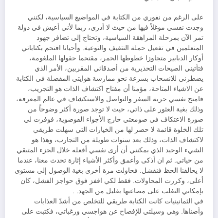
على الرغم من نفوري من الكتابة في المواضيع السياسية، لكنني
وجدت نفسي موغلاً فيها من حيث لا أدري، ربما لأني أعيش في دولة
تمر الآن بمرحلة المراهقة السياسية، وتحتاج إلى تضافر جهود
المتعلمين في تفعيل حملة التثقيف والتوعية. وأحيانا اقتحم بكتاباتي
أوكار الدبابير متجاوزا خطوطها الحمر، مقتحما حقولها الملغومة،
فتأتيني الصيحات التحذيرية من أصدقائي المقربين، الأمر الذي
يضطرني للانسحاب بسرعة نحو ممارسة هوايتي المفضلة في الكتابة
عن الاشياء المتاحة، مؤمنا أن مفتاح اكتشاف الذات هو التجريب،
فامنح نفسي حرية السفر والتواصل والاستكشاف في عالم المعرفة،
وذلك بغية العثور على ذاتي، حيث لا توجد صورة أكثر وضوحاً من
صورة الاعتكاف في صومعتي خارج الأجواء الفوضوية، فوفرت لي
تلك الخلوة قائمة لا حصر لها من الخيارات التي سهلت طريقي
لاكتشاف الذات، وذلك بعد سنوات طويلة من التجارب، وهذا هو
الشيء الوحيد الذي يمكنني أن أرى نفسي أفعله خلال الجزء المتبقي
من حياتي. ثم ان أذكى وأعمق وأكثر الأشياء إثارة تحدث معنا، عندما
لا يحالفنا الحظ فنفشل. فحاولت مرة أخرى بغية الوصول إلى مستوى
أعلى، وكررت المحاولات. فقط لكي اقفز فوق حواجز الفشل، كان
بإمكاني التغلب على مصاعبها بقليل من الجهد. .
في الثمانينيات كانت الكتابة طريقي للتخلص من أشدّ العذابات
وأضناها. وهي وسيلتي للإفصاح عن هواجسي ورغباتي، فكتبت على