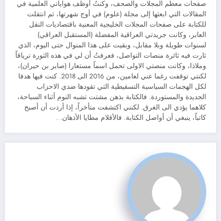
صفحات معظم المجلات والصحف، وكنتُ أوظف هواياتي العلمية في
المقالات التي ابعثها إلى مجلة (علوم) في أوج شهرتها، ثم انتقلت
للكتابة على صفحات المجلات الخليجية المعنية باقتصاديات النقل
العابر، وكانت جريدتي العراقية المفضلة (المستقبل العراقي)
لسنوات طويلة وبلا مقابل، وبقيت على هذا المنوال حتى اليوم، الذي
ثارت فيه ثائرة منصات التواصل، فعرفتُ أن لي في هذه الثورة ترياقاً
وملاذا، وكانت منصتي الاولى تحمل اسماً مستعارا (صابر بن حيران)،
لكنتي توقفت رغما عني لعامين، من 2016 الى 2018. كنت فيها هدفا
لكل الهجمات السياسية التسقيطية التي تقودها ضدي الاحزاب
الجديدة والمستوردة. فالكتابة بذهن مشتت تشبه النوم أثناء السباحة،
كلاهما يؤدي الى الغرق. لكنني اكتشفت متأخراً، إذا أردت أن أصبح
كاتباً، ينبغي أن أواصل الكتابة. فالأقلام مطايا الأذهان. .