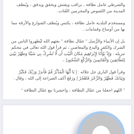
والشرطي عامل نظافة ، يراقب ويفتش ويحقق ويدقق ، ويُنظف
المدينة من اللصوص والمجرمين العُتات..
ومستخدم البلدية عامل نظافة ، يكنس ويُنظف الشوارع والأزقة مما
بها من أوساخ وقمامات…
بل إن الأنبياء والرُّسل ” عمّال نظافة ” بعثهم الله ليُطهروا الناس من
الشرك والكفر والبدع والمعاصي ، ثم قرأ قول الله تعالى في محكم
تنزيله : وَإِذْ بَوَّأْنَا لِإِبْرَاهِيمَ مَكَانَ الْبَيْتِ أَن لَّا تُشْرِكْ بِي شَيْئًا وَطَهِّرْ بَيْتِيَ
لِلطَّائِفِينَ وَالْقَائِمِينَ وَالرُّكَّعِ السُّجُودِ] ،.
وقرأ قول الباري جل جلاله : [ يَا أَيُّهَا الْمُدَّثِّرُ قُمْ فَأَنذِرْ وَرَبَّكَ فَكَبِّرْ
وَثِيَابَكَ فَطَهِّرْ وَالرُّجْزَ فَاهْجُرْ ] ورَفَعَ أكف الضراعة إلى الله ، وقال :
” اللهم اجعلنا من عمّال النظافة ، واحشرنا مع عمّال النظافة “