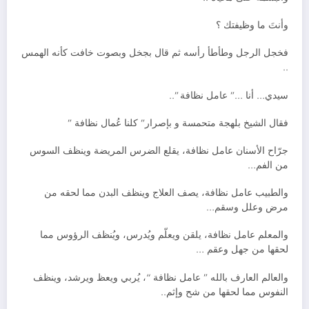
وأنتَ ما وظيفتك ؟
فخجل الرجل وطأطأ رأسه ثم قال بجخل وبصوت
خافت كأنه الهمس
..
سيدي… أنا …” عامل نظافة ”..
فقال الشيخ بلهجة متحمسة و بإصرار” كلنا عُمال نظافة ”
جرّاح الأسنان عامل نظافة، يقلع الضرس المريضة وينظف السوس
من الفم…
والطبيب عامل نظافة، يصف العلاج وينظف البدن مما لحقه من
مرض وعلل وسقم…
والمعلم عامل نظافة، يلقن ويعلّم ويُدرس، ويُنظف الرؤوس مما
لحقها من جهل وعقم …
والعالم العارف بالله ” عامل نظافة “، يُربي ويعظ ويرشد، وينظف
النفوس مما لحقها من شح وإثم..