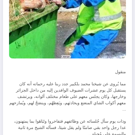
منقول
مما يُروى عن شيخنا محمد بلكبير جدد ربنا عليه رحماته أنه كان
يستقبل كل يوم عشرات الضيوف الوافدين إليه من داخل الجزائر
وخارجها، وكان يجلس معهم على طعام مختلف ألوانه، ويرتشف
معهم أكواب الشاي المنعنع ويحادثهم، ويَعِظهُم، وينصَحُ لهم، ويُمازحهم
…
وذات يوم سأل جُلسائه عن وظائفهم فتفاخروا وتَبَاهَوا بما يمتهنون،
عدا رجل واحد بقي صامتًا ولم يقل شيئا، فسأله الشيخ مرة ثانية
والبسمة على مُحياه ..