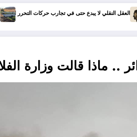
تى في تجارب حركات التحرر الوطني
06 وفيات و إصابة 25 جريح في حادث مرور بقسنطينة
ر .. ماذا قالت وزارة الفلا