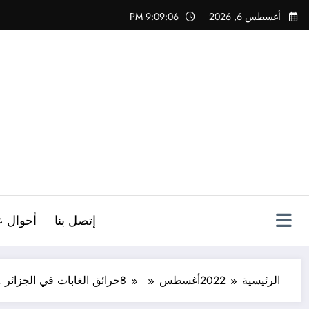
لتجاوز
أغسطس 6, 2026
9:09:07 PM
لى
لمحتوى
ص
إتصل بنا
أحوال ع
الرئيسية
2022
أغسطس
8
حرائق الغابات في الجزائر .