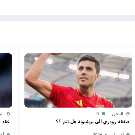
المحرر
0
ال
صفقة رودري الى برشلونة هل تتم ؟؟
عقد ف
أغسطس 6, 2026
أغسط