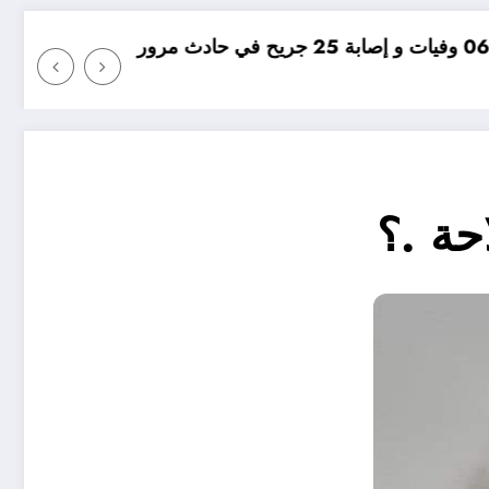
مؤامرة فينيسيوس ضد ارسنال
حة .؟