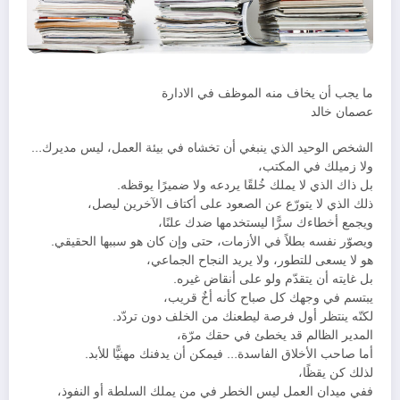
ما يجب أن يخاف منه الموظف في الادارة
عصمان خالد
الشخص الوحيد الذي ينبغي أن تخشاه في بيئة العمل، ليس مديرك…
ولا زميلك في المكتب،
بل ذاك الذي لا يملك خُلقًا يردعه ولا ضميرًا يوقظه.
ذلك الذي لا يتورّع عن الصعود على أكتاف الآخرين ليصل،
ويجمع أخطاءك سرًّا ليستخدمها ضدك علنًا،
ويصوّر نفسه بطلاً في الأزمات، حتى وإن كان هو سببها الحقيقي.
هو لا يسعى للتطور، ولا يريد النجاح الجماعي،
بل غايته أن يتقدّم ولو على أنقاض غيره.
يبتسم في وجهك كل صباح كأنه أخٌ قريب،
لكنّه ينتظر أول فرصة ليطعنك من الخلف دون تردّد.
المدير الظالم قد يخطئ في حقك مرّة،
أما صاحب الأخلاق الفاسدة… فيمكن أن يدفنك مهنيًّا للأبد.
لذلك كن يقظًا،
ففي ميدان العمل ليس الخطر في من يملك السلطة أو النفوذ،