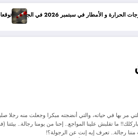
ار في سبتمبر 2026 في الجزائر
توقعات درجات الحرارة في خريف 2026 في
تي مر بها في حياته، والتي أنضجته مبكرا وجعلت منه رجلا ص
 ما تقلبش علينا المواجع.. إحنا من يومنا رجالة.. بيئتنا (في
مننا رجالة.. تعرف إيه إنت عن الرجولة؟!