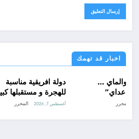
اخبار قد تهمك
“منريد الخبز والماي …
دولة افر
أحوال عربية
الحدث
بس سالم ابو عداي”
للهجرة و
المحرر
أغسطس 7, 2026
أغسطس 7, 2026