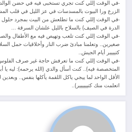
-في الوقت إللي كنت تجري تستخبى فيه في حضن الوالدة
الزرع ورا البيوت بالمسدسات في عز الليل في قلب المشاكل
-في الوقت إللي كنت ما تطلعش من البيت بمجرد حلول الظل
الدرة في الصيف) بالسلاح بالليل علشان السرقة …
-في الوقت إللي كنت تلعب وتهيص فيه مع الأطفال والصبيان،
صغيرين.. وتعلمنا مبادئ ضرب النار وأخلاقيات حمل السل
كتيييير أيام الجيش..
-في الوقت إللي كنت ما تعرفش حاجة غير صرف الفلوس وبس
المتخصصة فيه).. كنت أسأل والدي (الله يرحمه): ليه ي
الأقل الواحد لما ييجي ياكل اللقمة يأكلها بنفس.. وبعدي
اتعلمت منك كتيييييير)..