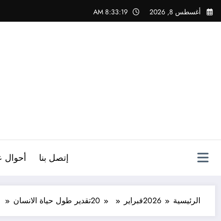
لتجاوز
أغسطس 8, 2026
8:33:20 AM
لى
لمحتوى
ص
إتصل بنا
أحوال ع
الرئيسية
2026
فبراير
20
تقدير طول حياة الانسان