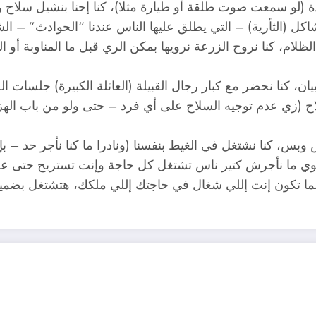
 (لو سمعت صوت طلقة أو طيارة مثلا)، كنا إحنا بنشيل سلاح
 (الثأرية) – التي يطلق عليها الناس عندنا “الحوادث” – الشهي
ام، كنا نروح الزرعة نرويها بمكن الري قبل ما المناوبة أو 
 كنا نحضر مع كبار رجال القبيلة (العائلة الكبيرة) جلسات الص
اح (زي عدم توجيه السلاح على أي فرد – حتى ولو من باب الهز
، كنا نشتغل في الغيط بنفسنا (ونادرا ما كنا نأجر حد – بإس
ا أبوي ما نأجرش كتير ناس تشتغل كل حاجة وإنت تستريح حتى 
ن لما تكون إنت إللي شغال في حاجتك إللي ملكك، هتشتغل بضمير.