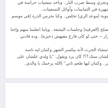
 ونجري وسط ضرب النار.. وناخد نبتشيات حراسة في
رة في الثمانينات وأَوائل التسعينات..
النوبة (موعد الري) تخلص.. وكنا نحرس الذرة (في موسم
لح (العرفية) وجلسات البشعة.. وياما اتعلمنا منهم وإحنا
ار – حتى لو كان فارغ مفيهش ذخيرة).. وده فادني
تثناء الحرث لأنه بيكسر الضهر وكمان ليه ناسه
علشان سنك؟؟! كان يرد ويقول: “يا ولدي علشان على
. وكمان ليها طعم تاني” (الله يرحمك يا والدي..