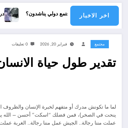
أي مجتمع دولي يناشدون؟
درجات الحرارة و الأمط
اخر الاخبار
مجتمع
فبراير 20, 2026
0 تعليقات
تقدير طول حياة الانسان
لما ما تكونش مدرك أو متفهم لخبرة الإنسان والظروف ال
ينحت في الصخر)، فمن فضلك “اسكت” أحسن – الله يباركلك!!
عملت مننا رجالة.. الجيش عمل مننا رجالة.. الغربة عملت 