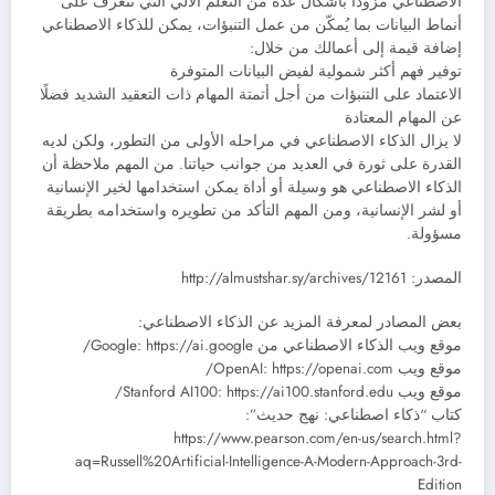
الاصطناعي مزوداً بأشكال عدة من التعلم الآلي التي تتعرف على
أنماط البيانات بما يُمكّن من عمل التنبؤات، يمكن للذكاء الاصطناعي
إضافة قيمة إلى أعمالك من خلال:
توفير فهم أكثر شمولية لفيض البيانات المتوفرة
الاعتماد على التنبؤات من أجل أتمتة المهام ذات التعقيد الشديد فضلًا
عن المهام المعتادة
لا يزال الذكاء الاصطناعي في مراحله الأولى من التطور، ولكن لديه
القدرة على ثورة في العديد من جوانب حياتنا. من المهم ملاحظة أن
الذكاء الاصطناعي هو وسيلة أو أداة يمكن استخدامها لخير الإنسانية
أو لشر الإنسانية، ومن المهم التأكد من تطويره واستخدامه بطريقة
مسؤولة.
المصدر: http://almustshar.sy/archives/12161
بعض المصادر لمعرفة المزيد عن الذكاء الاصطناعي:
موقع ويب الذكاء الاصطناعي من Google: https://ai.google/
موقع ويب OpenAI: https://openai.com/
موقع ويب Stanford AI100: https://ai100.stanford.edu/
كتاب “ذكاء اصطناعي: نهج حديث”:
https://www.pearson.com/en-us/search.html?
aq=Russell%20Artificial-Intelligence-A-Modern-Approach-3rd-
Edition