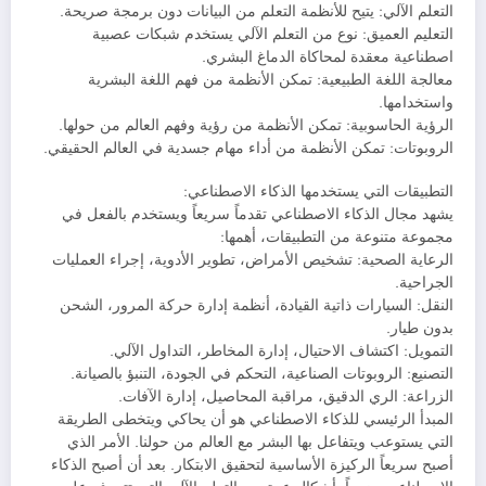
التعلم الآلي: يتيح للأنظمة التعلم من البيانات دون برمجة صريحة.
التعليم العميق: نوع من التعلم الآلي يستخدم شبكات عصبية
اصطناعية معقدة لمحاكاة الدماغ البشري.
معالجة اللغة الطبيعية: تمكن الأنظمة من فهم اللغة البشرية
واستخدامها.
الرؤية الحاسوبية: تمكن الأنظمة من رؤية وفهم العالم من حولها.
الروبوتات: تمكن الأنظمة من أداء مهام جسدية في العالم الحقيقي.
التطبيقات التي يستخدمها الذكاء الاصطناعي:
يشهد مجال الذكاء الاصطناعي تقدماً سريعاً ويستخدم بالفعل في
مجموعة متنوعة من التطبيقات، أهمها:
الرعاية الصحية: تشخيص الأمراض، تطوير الأدوية، إجراء العمليات
الجراحية.
النقل: السيارات ذاتية القيادة، أنظمة إدارة حركة المرور، الشحن
بدون طيار.
التمويل: اكتشاف الاحتيال، إدارة المخاطر، التداول الآلي.
التصنيع: الروبوتات الصناعية، التحكم في الجودة، التنبؤ بالصيانة.
الزراعة: الري الدقيق، مراقبة المحاصيل، إدارة الآفات.
المبدأ الرئيسي للذكاء الاصطناعي هو أن يحاكي ويتخطى الطريقة
التي يستوعب ويتفاعل بها البشر مع العالم من حولنا. الأمر الذي
أصبح سريعاً الركيزة الأساسية لتحقيق الابتكار. ‏‫بعد أن أصبح الذكاء