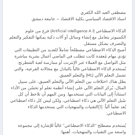
مصطفى العبد الله الكفري
استاذ الاقتصاد السياسي بكلية الاقتصاد – جامعة دمشق
الذكاء الاصطناعي (Artificial intelligence A I) فرع من علوم
الكمبيوتر يتعامل مع إنشاء وسائل أو آلات ذكية يمكنها التفكير والتعلم
والتصرف بشكل مستقل.
أصبح الذكاء الاصطناعي مصطلحاً شاملاً للعديد من التطبيقات التي
تؤدي مهام مُعقدة كانت تتطلب في الماضي أعمال بشرية مباشرة
مثل التواصل مع العملاء عبر الإنترنت أو ممارسة لعبة الشطرنج.
يُستخدم الذكاء الاصطناعي غالباً بالتبادل مع مجالاته الفرعية، والتي
تشمل التعلم الآلي (ML) والتعلم العميق.
يظل هناك اختلافات بين التعلم الآلي والتعلم العميق، على سبيل
المثال، يُركز التعلم الآلي على إنشاء أنظمة تعلم أو تحسّن من الأداء
استناداً إلى البيانات التي تستخدمها. ومن المهم أن نلاحظ أن كل
سُبل التعلم الآلي هي ذكاء اصطناعي، ولكن ليس كل ذكاء اصطناعي
يُعد تعلماً آلياً. [1]التقنيات والمنهجيات التي يستخدمها الذكاء
الاصطناعي:
يُستخدم مصطلح “الذكاء الاصطناعي” غالباً للإشارة إلى مجموعة
واسعة من التقنيات والمنهجيات، أهمها: