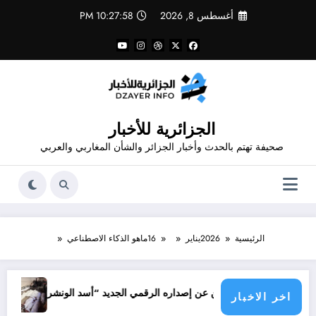
لتجاوز
أغسطس 8, 2026
10:27:58 PM
لى
لمحتوى
الجزائرية للأخبار
صحيفة تهتم بالحدث وأخبار الجزائر والشأن المغاربي والعربي
الرئيسية
2026
يناير
16
ماهو الذكاء الاصطناعي
جرائم الاحتلال خ
 شاهد يعلن عن إصداره الرقمي الجديد “أسد الونشريس” تخليدا لنضال الشهيد ا
اخر الاخبار