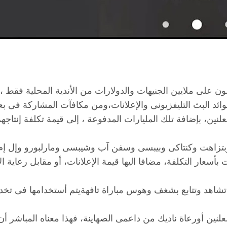
على ملايين الجنيهات والدولارات من الأندية المحلية فقط ، وإن
ئد البث التليفزيونى والإعلانات،ومن مكافآت المشاركة فى بعض
لنين، بإضافة تلك المليارات المدفوعة ، إلى قيمة تكلفة إنتاج
وبتزاهت وكنتاكى وبيبسى وسفن آب وشيبسى ومارلبورو وإل إم
أسعار التكلفة، مضافا اليها قيمة الإعلانات، أو مقابل رعاية ا
 تشاهد وتتابع بشغف وهوس مباراة تافهةيتم أستخدامها فى تخد
لنين أورعاة ناديك من داعمى الصهاينة، فهذا معناه المباشر