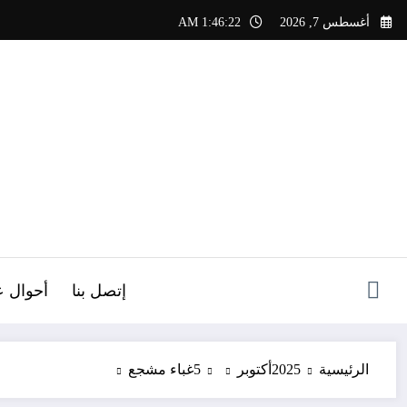
لتجاوز
أغسطس 7, 2026
1:46:23 AM
لى
لمحتوى
ص
إتصل بنا
أحوال ع
الرئيسية
2025
أكتوبر
5
غباء مشجع