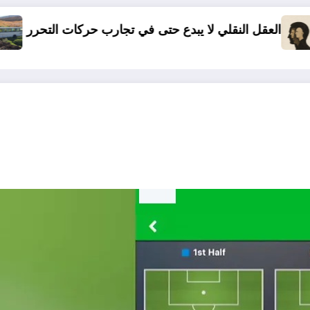
 لا يبدع حتى في تجارب حركات التحرر الوطني
06 وفيات و إصابة 25 جريح في حادث مرور بقسنطينة