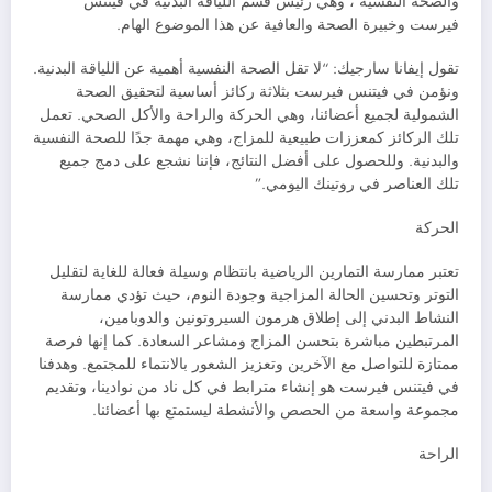
والصحة النفسية ، وهي رئيس قسم اللياقة البدنية في فيتنس
فيرست وخبيرة الصحة والعافية عن هذا الموضوع الهام.
تقول إيفانا سارجيك: “لا تقل الصحة النفسية أهمية عن اللياقة البدنية.
ونؤمن في فيتنس فيرست بثلاثة ركائز أساسية لتحقيق الصحة
الشمولية لجميع أعضائنا، وهي الحركة والراحة والأكل الصحي. تعمل
تلك الركائز كمعززات طبيعية للمزاج، وهي مهمة جدًا للصحة النفسية
والبدنية. وللحصول على أفضل النتائج، فإننا نشجع على دمج جميع
تلك العناصر في روتينك اليومي.”
الحركة
تعتبر ممارسة التمارين الرياضية بانتظام وسيلة فعالة للغاية لتقليل
التوتر وتحسين الحالة المزاجية وجودة النوم، حيث تؤدي ممارسة
النشاط البدني إلى إطلاق هرمون السيروتونين والدوبامين،
المرتبطين مباشرة بتحسن المزاج ومشاعر السعادة. كما إنها فرصة
ممتازة للتواصل مع الآخرين وتعزيز الشعور بالانتماء للمجتمع. وهدفنا
في فيتنس فيرست هو إنشاء مترابط في كل ناد من نوادينا، وتقديم
مجموعة واسعة من الحصص والأنشطة ليستمتع بها أعضائنا.
الراحة