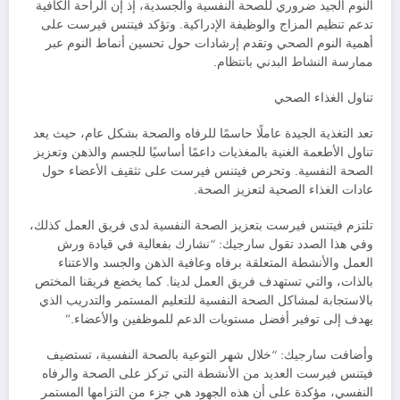
النوم الجيد ضروري للصحة النفسية والجسدية، إذ إن الراحة الكافية
تدعم تنظيم المزاج والوظيفة الإدراكية. وتؤكد فيتنس فيرست على
أهمية النوم الصحي وتقدم إرشادات حول تحسين أنماط النوم عبر
ممارسة النشاط البدني بانتظام.
تناول الغذاء الصحي
تعد التغذية الجيدة عاملًا حاسمًا للرفاه والصحة بشكل عام، حيث يعد
تناول الأطعمة الغنية بالمغذيات داعمًا أساسيًا للجسم والذهن وتعزيز
الصحة النفسية. وتحرص فيتنس فيرست على تثقيف الأعضاء حول
عادات الغذاء الصحية لتعزيز الصحة.
تلتزم فيتنس فيرست بتعزيز الصحة النفسية لدى فريق العمل كذلك،
وفي هذا الصدد تقول سارجيك: “نشارك بفعالية في قيادة ورش
العمل والأنشطة المتعلقة برفاه وعافية الذهن والجسد والاعتناء
بالذات، والتي تستهدف فريق العمل لدينا. كما يخضع فريقنا المختص
بالاستجابة لمشاكل الصحة النفسية للتعليم المستمر والتدريب الذي
يهدف إلى توفير أفضل مستويات الدعم للموظفين والأعضاء.”
وأضافت سارجيك: “خلال شهر التوعية بالصحة النفسية، تستضيف
فيتنس فيرست العديد من الأنشطة التي تركز على الصحة والرفاه
النفسي، مؤكدة على أن هذه الجهود هي جزء من التزامها المستمر