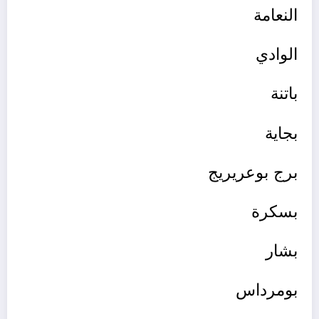
النعامة
الوادي
باتنة
بجاية
برج بوعريريج
بسكرة
بشار
بومرداس