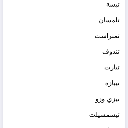
تبسة
تلمسان
تمنراست
تندوف
تيارت
تيبازة
تيزي وزو
تيسمسيلت