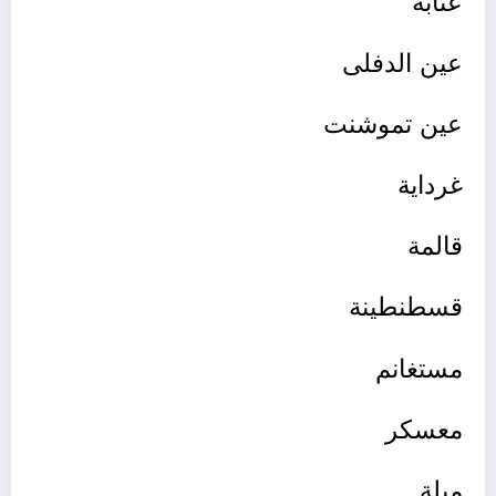
عنابة
عين الدفلى
عين تموشنت
غرداية
قالمة
قسطنطين
ة
مستغانم
معسكر
ميلة