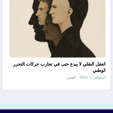
ابة 25 جريح في حادث مرور
العقل النقلي لا يبدع حتى في ت
الوطني
أغسطس 6, 2026
المحرر
رأي
إتصل بنا
من نحن
الجزائرية للأخبار | Powered By
SpiceThemes