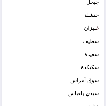
جيجل
خنشلة
غ
ليزان
سطيف
سعيدة
سكيكدة
سوق أهراس
سيدي بلعباس