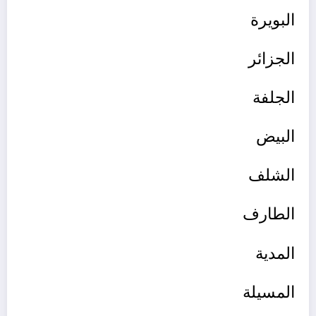
البويرة
الجزائر
الجلفة
البيض
الشلف
الطارف
المدية
المسيلة