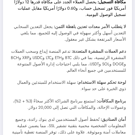
مكافأة التسجيل:
يحصل العملاء الجدد على مكافأة قدرها 12 دولارًا
أمريكيًا فور تسجيل حساب، و0.60 دولارًا أمريكيًا مقابل عمليات
تسجيل الوصول اليومية.
لا يتطلب الأمر معدات تعدين باهظة الثمن:
يجعل التعدين السحابي
التعدين أسهل وأكثر سهولة في الوصول إليه للجميع، مما يلغي
الأسعار المرتفعة بشكل غير معقول.
دعم العملات المشفرة المتعددة:
تدعم المنصة إيداع وسحب العملات
المشفرة الرئيسية، بما في ذلك BTC وETH وLTC وUSDC وXRP وBCH
وDOGE وSOL وUSDT، مما يلبي احتياجات إدارة الأصول المتنوعة
للمستخدمين في جميع أنحاء العالم.
لوحة تحكم سهلة الاستخدام:
سهلة الاستخدام للمبتدئين والعمال
ذوي الخبرة على حد سواء.
برنامج المكافآت:
استمتع ببرنامج الشراكة الأكثر سخاءً (3% + 2%)،
وعمولات الإحالة، والمكافآت التي تصل إلى 20,000 دولار.
أمان الصناديق:
تُحفظ أصول المستخدمين لدى بنوك رائدة، وجميع
المعلومات الشخصية محمية بتقنية تشفير SSL، مما يضمن عملية
معاملات آمنة وموثوقة. علاوة على ذلك، توفر المنصة تغطية تأمينية