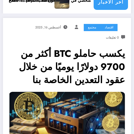
ة .. الاطلاع على محتوى صفحة شخص اغلق ملفه الشخصي في فيسبوك دون طلب صداقة
astrophe climatique menace les pays du monde
اخر الاخبار
اقتصاد
مجتمع
أغسطس 16, 2025
0 تعليقات
يكسب حاملو BTC أكثر من
9700 دولارًا يوميًا من خلال
عقود التعدين الخاصة بنا