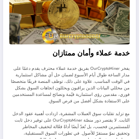
خدمة عملاء وأمان ممتازان
يفخر OurCryptoMiner بفريق خدمة عملاء محترف يقدم دعمًا على
مدار الساعة طوال أيام الأسبوع لضمان حل أي مشاكل استثمارية
في الوقت المناسب. علاوة على ذلك، توظف المنصة فريقًا متخصصًا
من محللي البيانات الذين يراقبون ويحللون اتجاهات السوق بشكل
فوري، مقدمين رؤى استثمارية قيّمة ونصائح لمساعدة المستخدمين
على الاستفادة بشكل أفضل من فرص السوق.
مع تزايد تقلبات سوق العملات المشفرة، ازدادت أهمية عقود الدخل
الثابت. لا يقتصر دور منصّة OurCryptoMiner على توفير دخل ثابت
للمستثمرين فحسب، بل تُعدّ أيضًا أداةً فعّالة لتخفيف المخاطر
وتحقيق نموّ مستقرّ للأصول. في تطورات السوق المستقبلية،