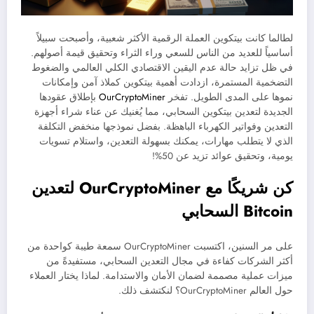
لطالما كانت بيتكوين العملة الرقمية الأكثر شعبية، وأصبحت سبيلاً
أساسياً للعديد من الناس للسعي وراء الثراء وتحقيق قيمة أصولهم.
في ظل تزايد حالة عدم اليقين الاقتصادي الكلي العالمي والضغوط
التضخمية المستمرة، ازدادت أهمية بيتكوين كملاذ آمن وإمكانات
نموها على المدى الطويل. تفخر
OurCryptoMiner
بإطلاق عقودها
الجديدة لتعدين بيتكوين السحابي، مما يُغنيك عن عناء شراء أجهزة
التعدين وفواتير الكهرباء الباهظة. بفضل نموذجها منخفض التكلفة
الذي لا يتطلب مهارات، يمكنك بسهولة التعدين، واستلام تسويات
يومية، وتحقيق عوائد تزيد عن 50%!
كن شريكًا مع OurCryptoMiner لتعدين
Bitcoin السحابي
على مر السنين، اكتسبت OurCryptoMiner سمعة طيبة كواحدة من
أكثر الشركات كفاءة في مجال التعدين السحابي، مستفيدةً من
ميزات عملية مصممة لضمان الأمان والاستدامة. لماذا يختار العملاء
حول العالم OurCryptoMiner؟ لنكتشف ذلك.