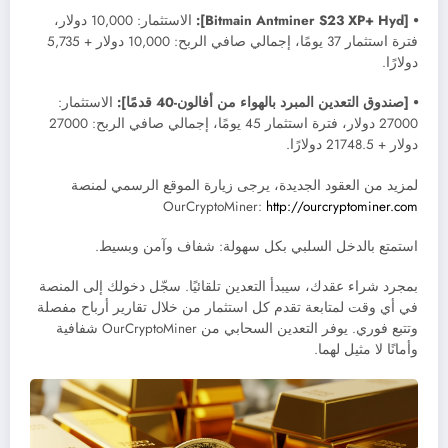
⦁ [Bitmain Antminer S23 XP+ Hyd]:
الاستثمار: 10,000 دولار،
فترة استثمار 37 يومًا، إجمالي صافي الربح: 10,000 دولار + 5,735
دولارًا.
⦁ [صندوق التعدين المبرد بالهواء من أفالون-40 قدمًا]:
الاستثمار:
27000 دولار، فترة استثمار 45 يومًا، إجمالي صافي الربح: 27000
دولار + 21748.5 دولارًا.
لمزيد من العقود الجديدة، يرجى زيارة الموقع الرسمي لمنصة
OurCryptoMiner:
http://ourcryptominer.com
استمتع بالدخل السلبي بكل سهولة: شفاف وآمن وبسيط.
بمجرد شراء عقدك، سيبدأ التعدين تلقائيًا. سجّل دخولك إلى المنصة
في أي وقت لمتابعة تقدم كل استثمار من خلال تقارير أرباح مفصلة
وتتبع فوري. يوفر التعدين السحابي من OurCryptoMiner شفافية
وأمانًا لا مثيل لهما.