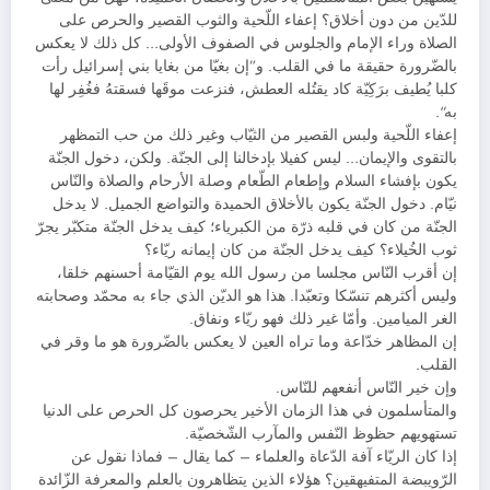
للدّين من دون أخلاق؟ إعفاء اللّحية والثوب القصير والحرص على
الصلاة وراء الإمام والجلوس في الصفوف الأولى… كل ذلك لا يعكس
بالضّرورة حقيقة ما في القلب. و”إن بغيّا من بغايا بني إسرائيل رأت
كلبا يُطيف برَكِيّة كاد يقتُله العطش، فنزعت موقَها فسقتهُ فغُفِر لها
به“.
إعفاء اللّحية ولبس القصير من الثيّاب وغير ذلك من حب التمظهر
بالتقوى والإيمان… ليس كفيلا بإدخالنا إلى الجنّة. ولكن، دخول الجنّة
يكون بإفشاء السلام وإطعام الطّعام وصلة الأرحام والصلاة والنّاس
نيّام. دخول الجنّة يكون بالأخلاق الحميدة والتواضع الجميل. لا يدخل
الجنّة من كان في قلبه ذرّة من الكبرياء؛ كيف يدخل الجنّة متكبّر يجرّ
ثوب الخُيلاء؟ كيف يدخل الجنّة من كان إيمانه ريّاء؟
إن أقرب النّاس مجلسا من رسول الله يوم القيّامة أحسنهم خلقا،
وليس أكثرهم تنسّكا وتعبّدا. هذا هو الديّن الذي جاء به محمّد وصحابته
الغر الميامين. وأمّا غير ذلك فهو ريّاء ونفاق.
إن المظاهر خدّاعة وما تراه العين لا يعكس بالضّرورة هو ما وقر في
القلب.
وإن خير النّاس أنفعهم للنّاس.
والمتأسلمون في هذا الزمان الأخير يحرصون كل الحرص على الدنيا
تستهويهم حظوظ النّفس والمآرب الشّخصيّة.
إذا كان الريّاء آفة الدّعاة والعلماء – كما يقال – فماذا نقول عن
الرّويبضة المتفيهقين؟ هؤلاء الذين يتظاهرون بالعلم والمعرفة الزّائدة