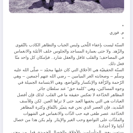
*
م. فوزي
*
السنّة ليست بإعفاء اللّحى ولبس الجباب والتظاهر الكاذب بالتّقوى
والزّهد. ولا حتى بعمارة المساجد والجلوس خلف الأئمّة والانغماس
في المصاحف؛ والقلب غافل والعقل شارد.. فبإمكان كل واحد منّا
فعل ذلك.
السنّة الحقيقيّة هي الأخلاق التي كان عليها محمّد – صلّى الله عليه
وسلّم – وصحابته الغر الميامين – رضي الله عنهم أجمعين – وهي
الرّحمة والرّأفة والإنكسار والتواضع، وهي الابتسامة الجميلة في
وجوه المساكين، وهي ”كلمة حق“ عند سلطان جائر.
المظاهر الخدّاعة لا تعكس حقيقة ما في القلب. لذلك فإن أفضل
العبادات هي التي يخفيها العبد حتى لا تراها العين. لكن وللأسف
الشّديد، فإن العصر الذي نحن فيه يتميّز بالنّفاق وكثرة المظاهر
الخدّاعة. عصر طغى فيه حب الذّات والانغماس في الشهوات
والملذّات على التواضع وحب الغير والإيثار. ولم يكن هذا من خصال
آبائِنا ولا أجدادنا.
يستهين بعض المتأسلمين بالأخلاق والخصال الحميدة، فهل من معنى