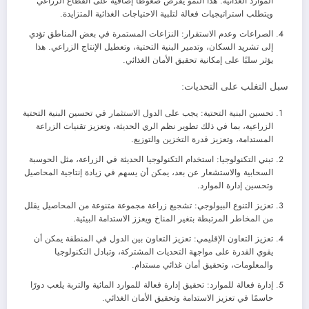
الموارد الغذائية. هذا النمو يفرض ضغوطًا إضافية على القطاع الزراعي
ويتطلب استراتيجيات فعالة لتلبية الاحتياجات الغذائية المتزايدة.
الصراعات وعدم الاستقرار: النزاعات المستمرة في بعض المناطق تؤدي
إلى تشريد السكان، وتدمير البنية التحتية، وتعطيل الإنتاج الزراعي. هذا
يؤثر سلبًا على إمكانية تحقيق الأمان الغذائي.
سبل التغلب على التحديات:
تحسين البنية التحتية: يجب على الدول الاستثمار في تحسين البنية التحتية
الزراعية، بما في ذلك تطوير نظم الري الحديثة، وتعزيز تقنيات الزراعة
المستدامة، وتعزيز قدرة التخزين والتوزيع.
تبني التكنولوجيا: استخدام التكنولوجيا الحديثة في الزراعة، مثل الحوسبة
السحابية والاستشعار عن بعد، يمكن أن يسهم في زيادة إنتاجية المحاصيل
وتحسين إدارة الموارد.
تعزيز التنوع البيولوجي: تشجيع زراعة مجموعة متنوعة من المحاصيل يقلل
من المخاطر المرتبطة بتغير المناخ ويعزز الاستدامة البيئية.
تعزيز التعاون الإقليمي: تعزيز التعاون بين الدول في المنطقة يمكن أن
يقوي القدرة على مواجهة التحديات المشتركة، وتبادل التكنولوجيا
والمعلومات، وتحقيق أمان غذائي مستدام.
إدارة فعالة للموارد: تحقيق إدارة فعالة للموارد المائية والتربة يلعب دورًا
حاسمًا في تعزيز الاستدامة وتحقيق الأمان الغذائي.