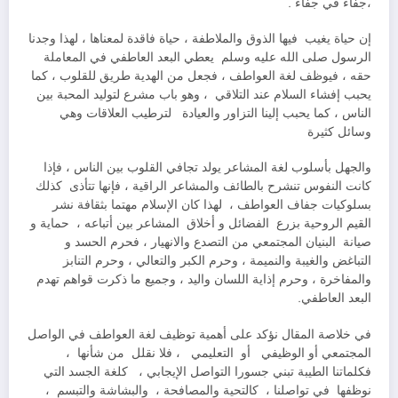
،جفاء في جفاء .
إن حياة يغيب فيها الذوق والملاطفة ، حياة فاقدة لمعناها ، لهذا وجدنا
الرسول صلى الله عليه وسلم يعطي البعد العاطفي في المعاملة
حقه ، فيوظف لغة العواطف ، فجعل من الهدية طريق للقلوب ، كما
يحبب إفشاء السلام عند التلاقي ، وهو باب مشرع لتوليد المحبة بين
الناس ، كما يحبب إلينا التزاور والعيادة لترطيب العلاقات وهي
وسائل كثيرة
والجهل بأسلوب لغة المشاعر يولد تجافي القلوب بين الناس ، فإذا
كانت النفوس تنشرح بالطائف والمشاعر الراقية ، فإنها تتأذى كذلك
بسلوكيات جفاف العواطف ، لهذا كان الإسلام مهتما بثقافة نشر
القيم الروحية بزرع الفضائل و أخلاق المشاعر بين أتباعه ، حماية و
صيانة البنيان المجتمعي من التصدع والانهيار ، فحرم الحسد و
التباغض والغيبة والنميمة ، وحرم الكبر والتعالي ، وحرم التنابز
والمفاخرة ، وحرم إذاية اللسان واليد ، وجميع ما ذكرت قواهم تهدم
البعد العاطفي.
في خلاصة المقال نؤكد على أهمية توظيف لغة العواطف في الواصل
المجتمعي أو الوظيفي أو التعليمي ، فلا نقلل من شأنها ،
فكلماتنا الطيبة تبني جسورا التواصل الإيجابي ، كلغة الجسد التي
نوظفها في تواصلنا ، كالتحية والمصافحة ، والبشاشة والتبسم ،