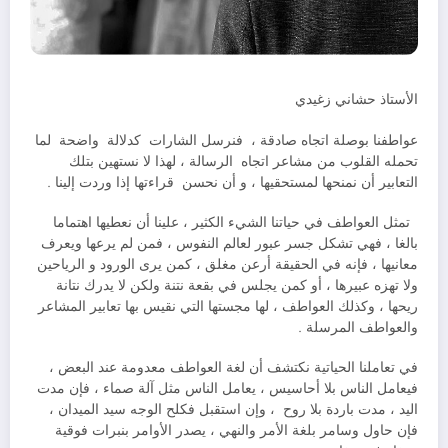
الأستاذ حشاني زغيدي
عواطفنا بوصلة اتجاه صادقة ، فنرسل الشارات كدلالة واضحة لما
تحمله القلوب من مشاعر اتجاه الرسالة ، لهذا لا نستهين بتلك
التعابير أن نمنحها لمستحقيها ، و أن نحسن قراءتها إذا وردت إلينا .
تمثل العواطف في حياتنا الشيء الكثير ، علينا أن نعطيها اهتماما
بالغا ، فهي تشكل جسر عبور لعالم النفوس ، فمن لم يرعها ويعرف
معانيها ، فإنه في الحقيقة أرعن مغلق ، كمن يرى الورود و الرياحين
ولا تهزه عبيرها ، أو كمن يجلس في بقعة نتنة ولكن لا يدرك نتانة
ريحها ، وكذلك العواطف ، لها مجستها التي نقيس بها تعابير المشاعر
والعواطف المرسلة .
في تعاملنا الحياتية نكتشف أن لغة العواطف معدومة عند البعض ،
فيعامل الناس بلا أحاسيس ، يعامل الناس مثل آلة صماء ، فإن مدت
اليد ، مدت باردة بلا روح ، وإن استقبل فكلح الوجه سيد الميدان ،
فإن حاول وسامر بلغة الأمر والنهي ، يصدر الأوامر بنبرات فوقية