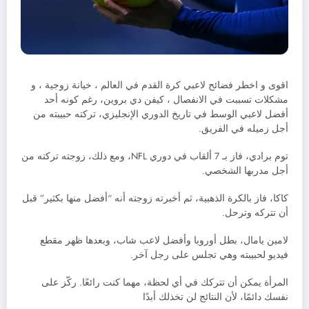
اقوى و اخطر فضائح لاعبي كرة القدم في العالم ، خيانة زوجية ، و
مشكلات تسببت في الانفصال ، كيفن دي بروين، رغم كونه أحد
أفضل لاعبي الوسط في تاريخ الدوري الإنجليزي، تركته حبيبته من
أجل زميله في الفريق.
توم برادي، فاز بـ 7 ألقاب في دوري NFL، ومع ذلك، زوجته تركته من
أجل مدربها الشخصي.
كاكا، فاز بالكرة الذهبية، ثم أخبرته زوجته أنه “أفضل منها بكثير” قبل
أن تتركه وترحل.
لامين يامال، بطل أوروبا وأفضل لاعب شاب، وبعدها ظهر مقطع
فيديو لحبيبته وهي تجلس على رجل آخر.
المرأة يمكن أن تتركك في أي لحظة، مهما كنت رائعًا. ركّز على
نفسك دائمًا، لأن النتائج لن تخذلك أبدًا