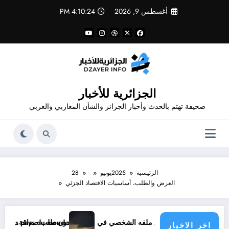
لتجاوز
أغسطس 9, 2026
4:10:24 PM
لى
لمحتوى
الجزائرية للأخبار
صحيفة تهتم بالحدث وأخبار الجزائر والشأن المغاربي والعربي
الرئيسية
2025
يونيو
28
العرض والطلب، أساسيات الاقتصاد الجزئي
في فيسبوك دون طلب صداقة .. الاطلاع على محتوى صفحة شخص اغلق ملفه الشخصي في فيسبوك دون طلب صداقة
atique menace les pays du monde
اخر الاخبار