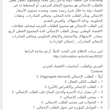
والخدمات في اقتصاد دولة ما في زمن محدد وبمستوى أسعار معين.
فالطلب الإجمالي هو مجموع الإنفاق المرغوب أو المخطط له في
اقتصاد دولة ما خلال فترة زمنية معينة. ويحدده مستوى الأسعار
الإجمالي ويتأثر الطلب عادة المحلي، وصافي الصادرات، ونفقات
الحكومة، ودالة الاستهلاك، والعرض النقدي.
إذن الطلب الإجمالي هو مجموع الطلبات الجزئية لمختلف قطاعات
الاقتصاد الوطني. ويمثل الطلب الإجمالي عادة المجموع الخطي لأربع
مصادر. الاستهلاك والاستثمار والإنفاق الحكومي وصافي الصادرات
(إجمالي الصادرات _ إجمالي الواردات).
لمن يرغب الاطلاع على البحث كاملاً، أرجو متابعة الرابط:
http://almustshar.sy/archives/8552
العرض والطلب، أساسيات الاقتصاد الجزئي
Contents
أولاً – الطلب الإجمالي (Aggregate demand)‏: 2
1 – الطلب الكلي الفعال: 2
2 – الطلب الإجمالي والاقتراض (الدَّين): 3
3 – أثر معدل ثراء الأسرة والدخل المتاح على الطلب الإجمالي: 5
4 – منحنى الطلب الإجمالي: 6
5 – التحولات في منحنى الطلب الإجمالي: 6
6 – العوامل المؤثرة في تحول الطلب الإجمالي: 7