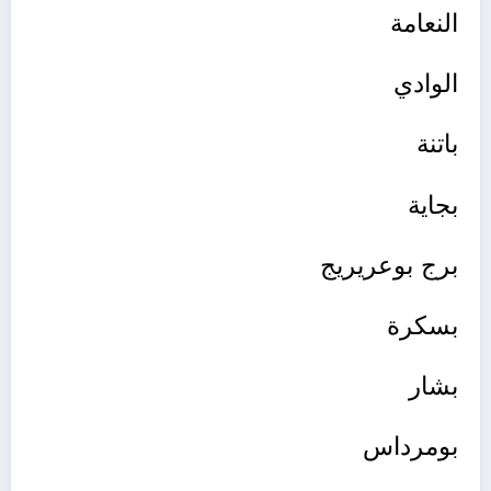
النعامة
الوادي
باتنة
بجاية
برج بوعريريج
بسكرة
بشار
بومرداس