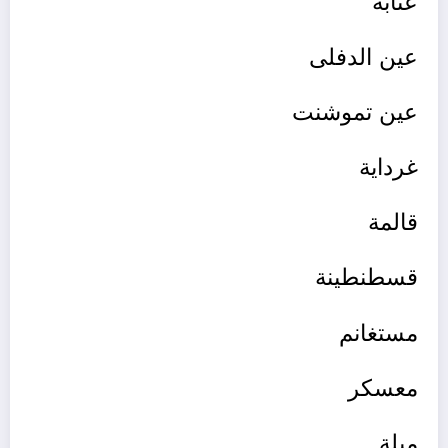
عنابة
عين الدفلى
عين تموشنت
غرداية
قالمة
قسطنطين
ة
مستغانم
معسكر
ميلة