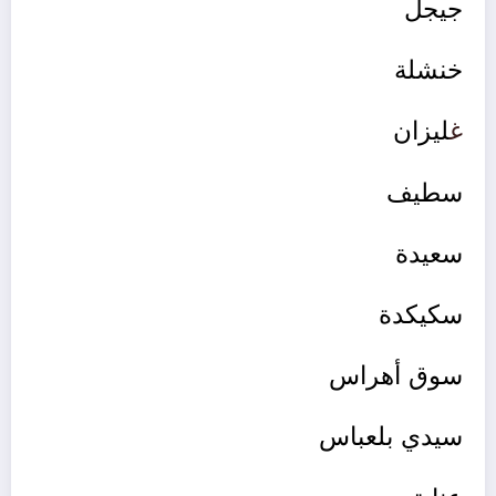
جيجل
خنشلة
غ
ليزان
سطيف
سعيدة
سكيكدة
سوق أهراس
سيدي بلعباس