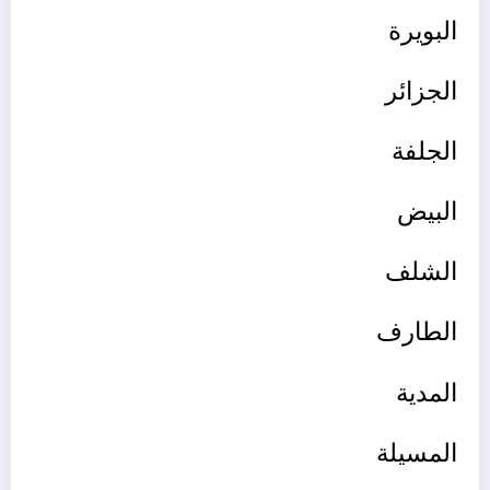
البويرة
الجزائر
الجلفة
البيض
الشلف
الطارف
المدية
المسيلة