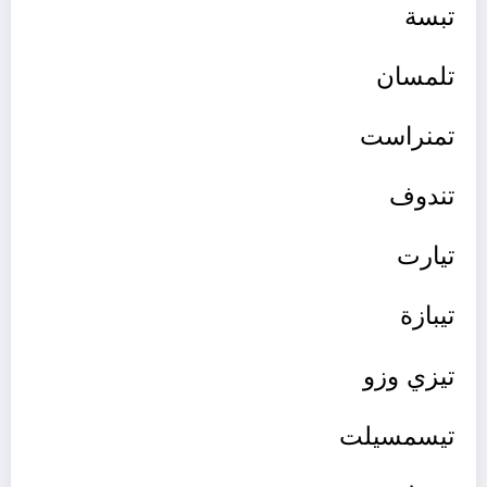
تبسة
تلمسان
تمنراست
تندوف
تيارت
تيبازة
تيزي وزو
تيسمسيلت