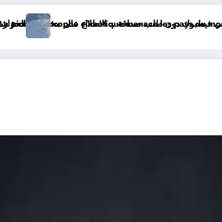
ن طلب صداقة
La pire catastrophe climatique m
الحرارة و الرياح و الأمطار و الوضعية الجوية وحالة البحر 