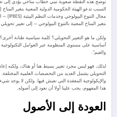
توضح هذه النقطة صعوبة تبني خطاب مناخي يؤدي إلى تغيي
السبب تدعو الهيئة الحكومية الدولية المعنية بتغير المناخ (IPCC) ومنصة سياسات العلوم الحكومية الدولية في
مجال التنوع البيولوجي وخدمات النظم البيئية (IPBES) – المعروفة أيضا باسم الهيئة الحكومية الدولية المعنية
بتغير المناخ المعنية بالتنوع البيولوجي – إلى تغيير تحويلي 
ولكن ما هو التغيير التحويلي؟ كلمة سياسية طنانة أخرى؟ و
أساسية على مستوى المنظومة عبر العوامل التكنولوجية وال
والقيم”.
لذلك، فهو ليس مجرد تغيير بسيط هنا أو هناك، ولكنه إعادة
التحويلي يشمل العديد من التخصصات العلمية المختلفة. إ
والإيكولوجية المعقدة التي نعيش فيها. ولكن لا يوجد ش
هذا المفهوم، يجب علينا أولا أن نعود إلى أصوله.
العودة إلى الأصول