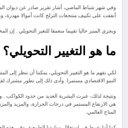
وفي شهر شباط الماضي، أشار تقرير صادر عن ديوان المح
أنفقت على تكييف منتجعات التزلج كانت أموالا مهدرة، وه
ويجري المنبر حاليا تقييما متعمقا للتغير التحويلي . إن
ما هو التغيير التحويلي؟
لكي نفهم ما هو التغيير التحويلي، يمكننا أن ننظر إلى ال
النمو الاقتصادي مستمرا. وأدى ذلك إلى تطور مشترك لقيمنا و
ونتيجة لذلك، عبرت البشرية العديد من حدود الكواكب . والن
هي الارتفاع المستمر في درجات الحرارة، والمزيد والمزي
المناخ العالمي.
كما أننا نفرط في استغلال مواردنا الطبيعية، وفي هذه العم