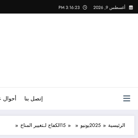
لتجاوز
أغسطس 9, 2026
3:16:25 PM
لى
لمحتوى
ص
إتصل بنا
أحوال ع
الرئيسية
2025
يونيو
15
الكفاح لـتغيير المناخ