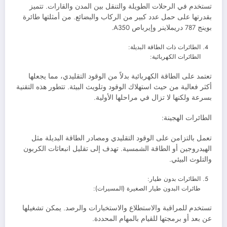
تستخدم في الرحلات الطويلة والتنقل بين المدن والقارات. تتميز
بقدرتها على حمل عدد كبير من الركاب والبضائع. من أمثلتها طائرة
بوينج 787 دريملاينر وإيرباص A350.
الطائرات ذات الطاقة البديلة:
الطائرات الكهربائية:
تعتمد على الطاقة الكهربائية بدلاً من الوقود التقليدي، مما يجعلها
أكثر فعالية من حيث استهلاك الوقود وتلويث البيئة. تتطور هذه التقنية
بسرعة ولكنها لا تزال في مراحلها الأولية.
الطائرات الهجينة:
تعمل بالتزامن على الوقود التقليدي ومصادر الطاقة البديلة مثل
الهيدروجين أو الطاقة الشمسية. تهدف إلى تقليل انبعاثات الكربون
والتلوث البيئي.
الطائرات بدون طيار:
طائرات البدون طيار الصغيرة (المسيرات):
تستخدم للمراقبة والاستطلاع والاستخبارات والرصد. يمكن تشغيلها
عن بعد أو برمجتها للقيام بالمهام المحددة.