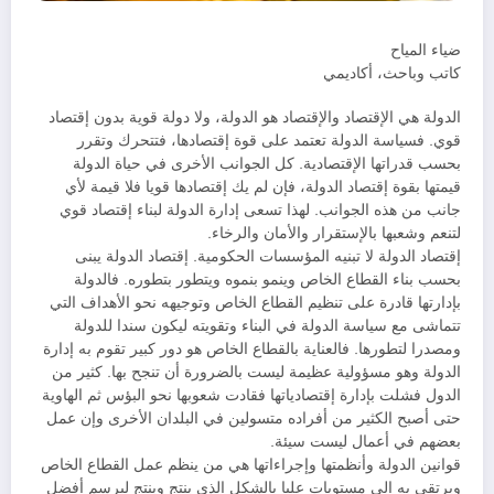
ضياء المياح
كاتب وباحث، أكاديمي
الدولة هي الإقتصاد والإقتصاد هو الدولة، ولا دولة قوية بدون إقتصاد
قوي. فسياسة الدولة تعتمد على قوة إقتصادها، فتتحرك وتقرر
بحسب قدراتها الإقتصادية. كل الجوانب الأخرى في حياة الدولة
قيمتها بقوة إقتصاد الدولة، فإن لم يك إقتصادها قويا فلا قيمة لأي
جانب من هذه الجوانب. لهذا تسعى إدارة الدولة لبناء إقتصاد قوي
لتنعم وشعبها بالإستقرار والأمان والرخاء.
إقتصاد الدولة لا تبنيه المؤسسات الحكومية. إقتصاد الدولة يبنى
بحسب بناء القطاع الخاص وينمو بنموه ويتطور بتطوره. فالدولة
بإدارتها قادرة على تنظيم القطاع الخاص وتوجيهه نحو الأهداف التي
تتماشى مع سياسة الدولة في البناء وتقويته ليكون سندا للدولة
ومصدرا لتطورها. فالعناية بالقطاع الخاص هو دور كبير تقوم به إدارة
الدولة وهو مسؤولية عظيمة ليست بالضرورة أن تنجح بها. كثير من
الدول فشلت بإدارة إقتصادياتها فقادت شعوبها نحو البؤس ثم الهاوية
حتى أصبح الكثير من أفراده متسولين في البلدان الأخرى وإن عمل
بعضهم في أعمال ليست سيئة.
قوانين الدولة وأنظمتها وإجراءاتها هي من ينظم عمل القطاع الخاص
ويرتقي به إلى مستويات عليا بالشكل الذي ينتج وينتج ليرسم أفضل