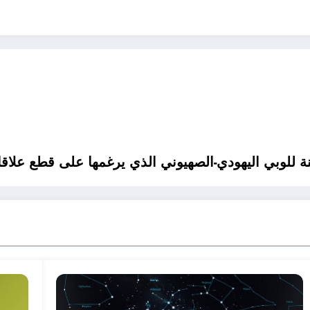
للوبي اليهودي-الصهيوني الذي يرغمها على قطع علاقات