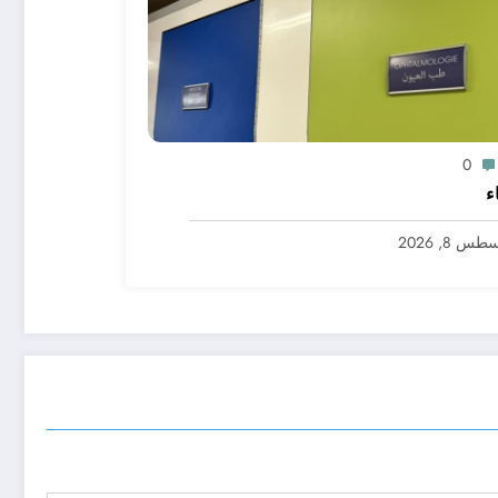
0
ء
س 8, 2026