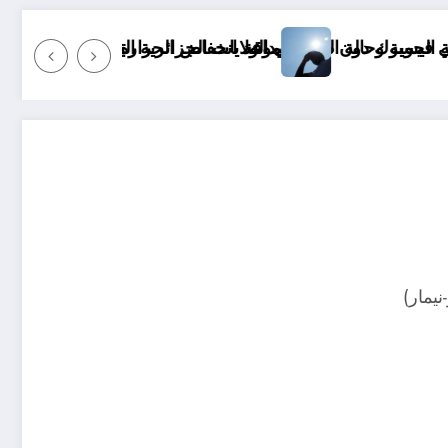
موعد انخفاض الحرارة في ولايات الجزائر
 monde&
يمار)