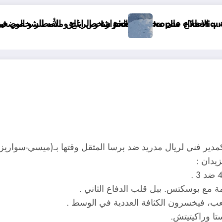
La pire ca
الحرارة و الرياح و الأمطار و الوضعية الجوية وحالة البحر في الولايات الجزائرية اليوم
مدير فني لريال مدريد ضد برسا المثقل وقتها بـ(ميسي-سواريز-ن
يدان :
مة مع بوسكتس. بيل قلب الدفاع الثاني .
عب، فيخسرون الكثافة العددية في الوسط .
ا وراكيتيتش.