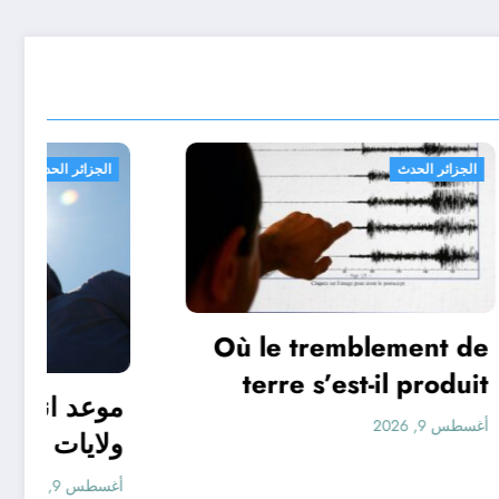
الجزائر الحدث
Où le tremblement de
terre s’est-il produit
aujourd’hui ?
أغسطس 9, 2026
Surveillance des
L
tremblements de terre