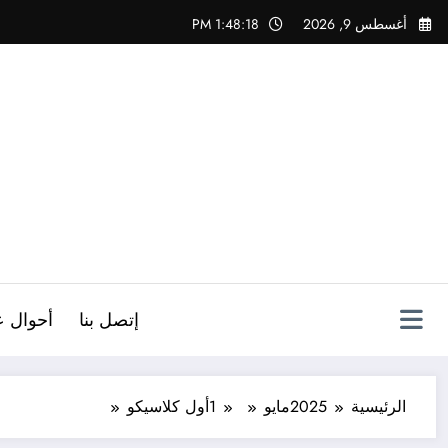
لتجاوز
أغسطس 9, 2026
1:48:19 PM
لى
لمحتوى
ص
إتصل بنا
أحوال ع
الرئيسية
2025
مايو
1
أول كلاسيكو