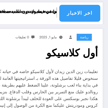
لاطلاع على محتوى صفحة شخص اغلق ملفه الشخصي في فيسبوك دون طلب صداقة
tastrophe climatique menace les pays du monde
اخر الاخبار
رياضة
مايو 1, 2025
0 تعليقات
أول كلاسيكو
تعليمات زين الدين زيدان لأول كلاسيكو خاضه في حياته ك
سنخوض قليلا تفاصيل هذه الورقة بـ استراتيجيتها العامة لز
في بداية بناء لعب برشلونة، علينا الضغط عليهم بطريقة 4 ضد 3 .
‏رونالدو عليك منع التمرير بين الحارس وقلب الدفاع. بنزي
هكذا نجبر بوسكتس على العودة للخلف ليبدأ برشلونة الل
‏كروس ومودريتش عليكما منع الكرة من الوصول إلى إنيست