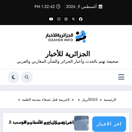
لتجاوز
أغسطس 9, 2026
1:32:43 PM
لى
لمحتوى
الجزائرية للأخبار
صحيفة تهتم بالحدث وأخبار الجزائر والشأن المغاربي والعربي
الرئيسية
2025
أبريل
5
جريمة قتل شنعاء بمدينة العلمة
La pire c
الحرارة و الرياح و الأمطار و الوضعية الجوية وحالة البحر في الولايات الجزائرية اليوم
اخر الاخبار