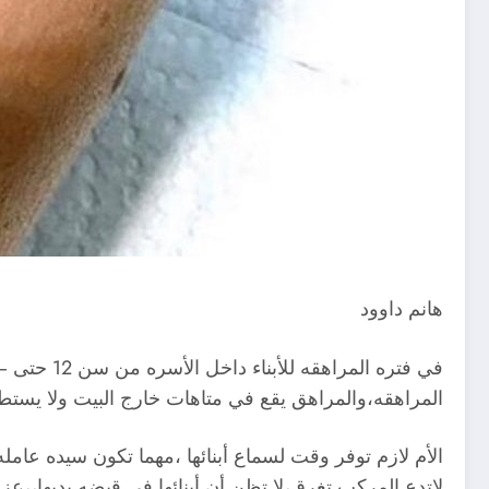
هانم داوود
المراهقه،والمراهق يقع في متاهات خارج البيت ولا يستط
الأم لازم توفر وقت لسماع أبنائها ،مهما تكون سيده عامل
لاتدع المركب تغرق،لا تظن أن أبنائها في قبضه يديها،،عزي