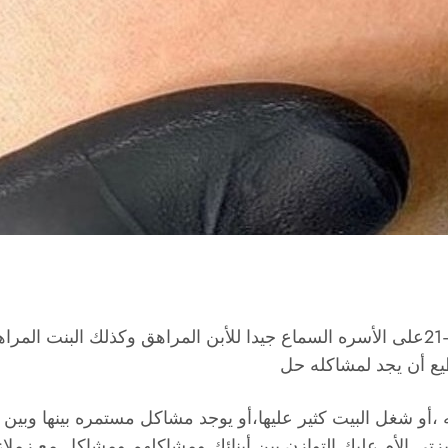
في فتره المراهقه للأبناء داخل الأسره من سن 12 حتى –21على الأسره السماع جيدا للأبن ال
يع أن يجد لمشاكله حل
ه ،أو شغل البيت كثير عليها،أو يوجد مشاكل مستمره بينها وبين
زتي الأم عليك التوازن بين أبنائك ومشاكلهم ومشاكل مع زملاء 