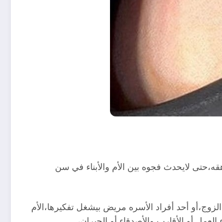
مراهق وكذلك البنت المراهقه،حتى لايحدث فجوه بين الأم والأبناء في سن
 الزوج،أو أحد أفراد الأسره مريض بيشغل تفكيرها،الأم
العمل أو الأقارب والأصدقاء أو الجيران،