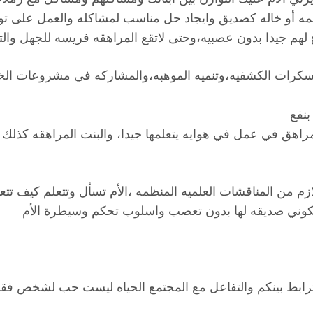
عمه أو خاله كصديق وايجاد حل مناسب لمشاكله والعمل على تو
 لهم جيدا بدون عصبيه،وحتى لاتقع المراهقه فريسه للجهل وا
معسكرات الكشفيه،وتنميه الموهبه،والمشاركه في مشروعات الخ
نفع
هق في عمل في هوايه يتعلمها جيدا، والبنت المراهقه كذلك لا
م من المناقشات العلميه المنظمه ،الأم تسأل وتتعلم كيف تتعا
 تكوني صديقه لها بدون تعصب واسلوب تحكم وسيطرة الأم
رابط بينكم والتفاعل مع المجتمع الحياه ليست حب لشخص فق