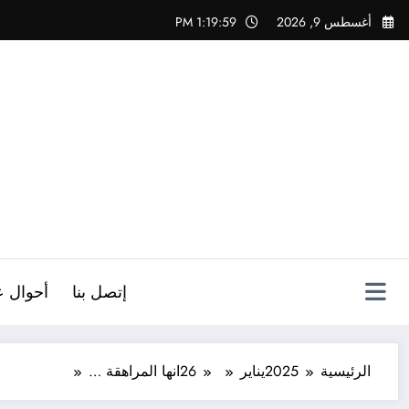
لتجاوز
أغسطس 9, 2026
1:20:01 PM
لى
لمحتوى
ص
إتصل بنا
أحوال ع
الرئيسية
2025
يناير
26
انها المراهقة …