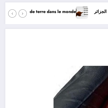
duit aujourd’hui ? Surveillance des tremblements de te
jourd’hui en Algérie