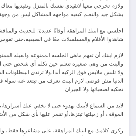
ولازم تخرجي معها لاتقيدي نفسك بالمنزل وتقيديها معاك 
بشكل جيد والتعلم كيفيه مواجهه المشاكل ليس من وج
اجلسي مع ابنتك المراهقه أوقاتًا عديدة؛ للحديث والمناق
شاهدوا الأفلام والمسلسلات معًا في الصيفيه،حتى تقومي
لازم ابنتك أن تفهم ماهى الجلسه الممنوعه والقبله الم
والبنت من وهى صغيره تتعلم حين تكلم أي شخص حتى الأخ
ولا تلبس ملابس فوق الركبه أبدا،ولا ترتدي البنطلونات ال
الدنيا مش فوضى لازم البنت تعرف من تبتعد عنه سواء ف
تحكيه لصحباتها ولا الجيران
لابد من السماع لأبنتك بهدوء حتى لا تخفي عنك أسراره
الموقف أو زميلتها تبتزها،أو تتنمر عليها بأي شكل من الأ
ركزى كلامك مع ابنتك المراهقة، على مشاعرها فقط، وليس