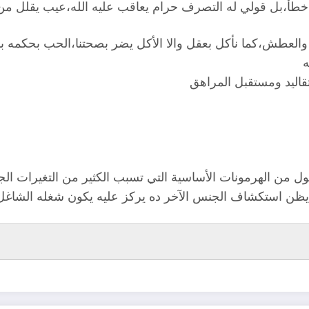
ه خطأ،بل قولي له التصرف حرام يعاقب عليه الله،عيب يقلل م
العطش،كما نأكل بعقل والا الأكل يضر بصحتنا،الحب بحكمه بأت
ه
تقاليد ومستقبل المراهق
ول من الهرمونات الأساسية التي تسبب الكثير من التغيرات ال
،يظن استكشاف الجنس الآخر ده يركز عليه يكون شغله الشاغل