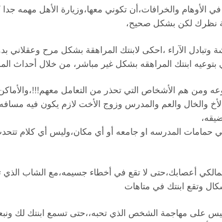
في الأوهام والخرافات،أن تكوني معها،وزيارة الأهل مهمه جدا
هة نظرك لكن بشكل صحيح،
شة وتبادل الآراء ،احكى لابنتك المراهقة بشكل مرح وعقلاني ب
 بتوعيه ابنتك المراهقه بشكل غير مباشر، من خلال أحداث الم
منوعه ومن هم الأشخاص التي تحذر من التعامل معهم!!!،والأما
 والخال والعم والمدرس وزوج الأخت لازم يكون فيه مسافه ب
ضيقه،
ي حمامات المدرسه او جامعه أو أي مكان،وليس أي كلام تتحد
ا،تمالكي أعصابك،حتى لا تقع في أخطاء جسيمه،مع الشاب الذي
شكال وتقع ابنتك في متاهات
 على مهاجمة الشخص الذي تحبه،،حتى تسمع ابنتك لك ونبعدها 