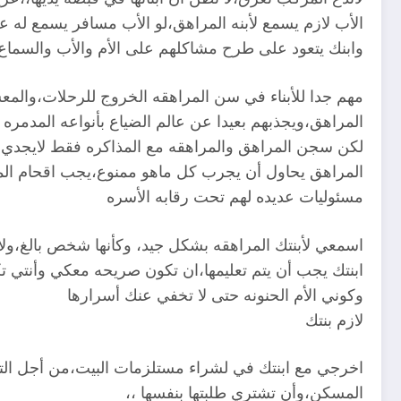
الأب لازم يسمع لأبنه المراهق،لو الأب مسافر يسمع له 
وابنك يتعود على طرح مشاكلهم على الأم والأب والسماع
مهم جدا للأبناء في سن المراهقه الخروج للرحلات،وال
المراهق،ويجذبهم بعيدا عن عالم الضياع بأنواعه المدمره
لكن سجن المراهق والمراهقه مع المذاكره فقط لايجدي ب
المراهق يحاول أن يجرب كل ماهو ممنوع،يجب اقحام المرا
مسئوليات عديده لهم تحت رقابه الأسره
اسمعي لأبنتك المراهقه بشكل جيد، وكأنها شخص بالغ،ولاز
ابنتك يجب أن يتم تعليمها،ان تكون صريحه معكي وأنتي
وكوني الأم الحنونه حتى لا تخفي عنك أسرارها
لازم بنتك
اخرجي مع ابنتك في لشراء مستلزمات البيت،من أجل الت
المسكن،وأن تشتري طلبتها بنفسها ،،