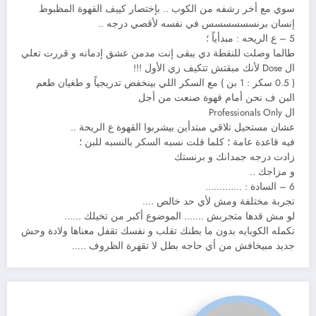
سوي مع أخر رشفه من الكوب .. بإختصار كييف القهوة المظبوط
إنسان برنسسسسسس في نفسه ﻷقصي درجه ..
5 – ع الريحه : مبدأياً ؛
طالما وصلت للنقطة دي يبقى إنت مدمن عشق إدمانه و قررت تعلي
ال Dose ﻷنك مبقتش تتكيف زي الأول !!!
( 0.5 سكر : 1 بن ) مع السكر اللي بينخفض تدريجياً و طغيان طعم
البن ف نحن أمام قهوة صنعت من أجل
ال Professionals Only
عشان مستحيل تلاقي مبتدأين بيشربوا القهوة ع الريحة ..
فيه قاعدة عامة ؛ كلما قلت نسبه السكر بالنسبه للبن ؛
زادت درجه جمدانك و برنستك
و مزاجك ..
6 – السادة : ………….
تجربة مختلفة ومش لأي حد خالص ….
لو مش قدها متجربش ……. الموضوع أكبر من تخيلك ……
تكمله الكوبايه بدون ما بطنك تقلب و نفسك تقفل معناها ولادة وحش
جديد مبيخافش من أي حاجه بطل لا تقهرة الظروف …..