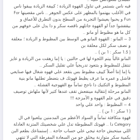
فيه ناس بتستمر في تناول القهوة الزيادة ؛ كييفة الزيادة بيبقوا ناس
في الأغلب بيهتموا بالمظهر على عكس الجوهر .. ناس مقضينها For
Fun و يحبوا يعيشوا التجربة من السطح بدون التطرق للأعماق و
بيقفشوا جداً لو القهوة جاتلهم ناقصه سكر و دا يدل على خوفهم من
كل ما هو مظبوط أو مانو ..
3 – المانو : القهوة المانو هي الوسط بين المظبوط و الزيادة ؛ معلقة
و نصف سكر لكل معلقة بن
( 1.5 سكر : 1 بن ) ..
المانو غالباً بيتم اللجوء لها في حالتين : يا إما زهقت من الزيادة و عايز
تنتقل للمظبوط و بتتعود تدريجياً علي تقليل السكر ..
يا إما إنتا أصلاً كييف مظبوط بس بتقعد علي قهوه شغال فيها صنايعي
فاشل و عمره ما عرف يظبط قهوتك ف بتضطر تطلبها مانو بنية
المظبوط و التكتيك دا ناجح تماماً مع القهوجية الفشلة ..
المانو مرحلة إنتقالية مينفعش تقف عندها كتير ﻷنها ملهاش توصيف
دقيق في علم القهوة و الأمزجة !!!
4 – المظبوط : واحد علي واحد
( 1 سكر : 1 بن ) ..
قهوة متكافئة تماماً و السواد الأعظم من المدمنين بيلعبوا في ال
Category دا .. قهوتك المظبوطة تدل علي شخصيتك المتزنة العادلة
اللي مبتحبش حاجة تيجي علي حساب حاجة .. إستمتاعك بطعم البن
بكمية سكر متوازنة بيخلق جو من السعادة المفرطة التي لا تنتهي