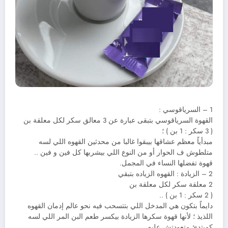
1 – السرياقوسي :
القهوة السرياقوسي بتبقى عبارة عن 3 معالق سكر لكل معلقة بن
( 3 سكر : 1 بن ) ؛
مبدأياً معظم عشاقها بيبقوا غالبا من محدثين القهوه اللي لسه
متلطوش ف الحوار أو من النوع اللي بيشربها كل فين و فين ..
قهوة تفضلها النساء في المجمل.
2 – الزيادة : القهوه الزياده بتبقي
2 معلقة سكر لكل معلقة بن
( 2 سكر : 1 بن ) ..
دايماً بتكون هي المدخل اللي بتتسحب فيه نحو عالم إدمان القهوه
اللذيذ ؛ ﻷنها قهوة سكرها الزيادة بيكسر طعم البن المر اللي لسه
كمبتدئ متعودتش عليه ..