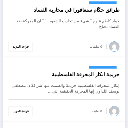
أكتوبر 18, 2024
طرائق حكّام سنغافورا في محاربة الفساد
جواد كاظم غلوم " شيء من تجارب الشعوب " " ان المعركة ضد
الفساد تحتاج…
قراءة المزيد
0 تعليقات
أكتوبر 18, 2024
جريمة انكار المحرقة الفلسطينية
إنكار المحرقة الفلسطينية جريمةٌ والصمت عنها شراكةٌ د. مصطفى
يوسف اللداوي إنها المحرقة الحقيقية التي…
قراءة المزيد
0 تعليقات