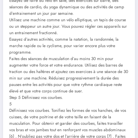
Essayez de faire du vélo en salle, des exercices sur barre, des
séances de cardio, du yoga dynamique ou des activités de camp
d’entrainement un jour par semaine.
Utilisez une machine comme un vélo elliptique, un tapis de course
ou un steppeur un autre jour. Vous pouvez régler ces appareils sur
un entrainement fractionné.
Essayez d’autres activités, comme la natation, la randonnée, la
marche rapide ou le cyclisme, pour varier encore plus votre
programme.
Faites des séances de musculation d’au moins 30 min pour
augmenter votre force et votre endurance. Utilisez des barres de
traction ou des haltères et ajoutez ces exercices à une séance de 30
min sur une machine. Réduisez progressivement la durée des
pauses entre les activités pour que votre rythme cardiaque reste
élevé et que votre corps continue de suer.
Step 5 Définissez vos courbes.
5
Définissez vos courbes. Tonifiez les formes de vos hanches, de vos
cuisses, de votre poitrine et de votre taille en faisant de la
musculation. Pour obtenir et garder des courbes, faites travailler
vos bras et vos jambes tout en renforçant vos muscles abdominaux
[6] . N’oubliez pas votre dos et l’arrière de votre corps [7] . Faites