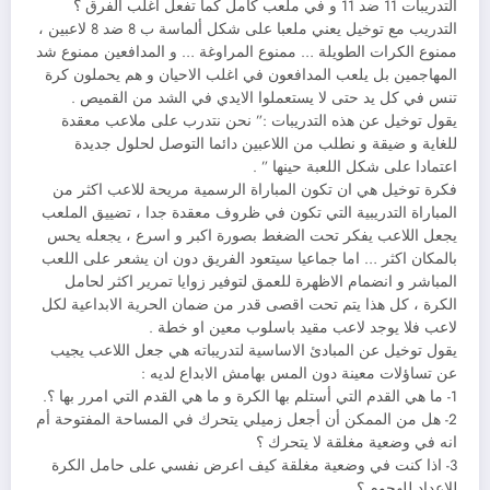
التدريبات 11 ضد 11 و في ملعب كامل كما تفعل اغلب الفرق ؟
التدريب مع توخيل يعني ملعبا على شكل ألماسة ب 8 ضد 8 لاعبين ،
ممنوع الكرات الطويلة … ممنوع المراوغة … و المدافعين ممنوع شد
المهاجمين بل يلعب المدافعون في اغلب الاحيان و هم يحملون كرة
تنس في كل يد حتى لا يستعملوا الايدي في الشد من القميص .
يقول توخيل عن هذه التدريبات :” نحن نتدرب على ملاعب معقدة
للغاية و ضيقة و نطلب من اللاعبين دائما التوصل لحلول جديدة
اعتمادا على شكل اللعبة حينها ” .
فكرة توخيل هي ان تكون المباراة الرسمية مريحة للاعب اكثر من
المباراة التدريبية التي تكون في ظروف معقدة جدا ، تضييق الملعب
يجعل اللاعب يفكر تحت الضغط بصورة اكبر و اسرع ، يجعله يحس
بالمكان اكثر … اما جماعيا سيتعود الفريق دون ان يشعر على اللعب
المباشر و انضمام الاظهرة للعمق لتوفير زوايا تمرير اكثر لحامل
الكرة ، كل هذا يتم تحت اقصى قدر من ضمان الحرية الابداعية لكل
لاعب فلا يوجد لاعب مقيد باسلوب معين او خطة .
يقول توخيل عن المبادئ الاساسية لتدريباته هي جعل اللاعب يجيب
عن تساؤلات معينة دون المس بهامش الابداع لديه :
1- ما هي القدم التي أستلم بها الكرة و ما هي القدم التي امرر بها ؟.
2- هل من الممكن أن أجعل زميلي يتحرك في المساحة المفتوحة أم
انه في وضعية مغلقة لا يتحرك ؟
3- اذا كنت في وضعية مغلقة كيف اعرض نفسي على حامل الكرة
للاعداد للهجوم ؟