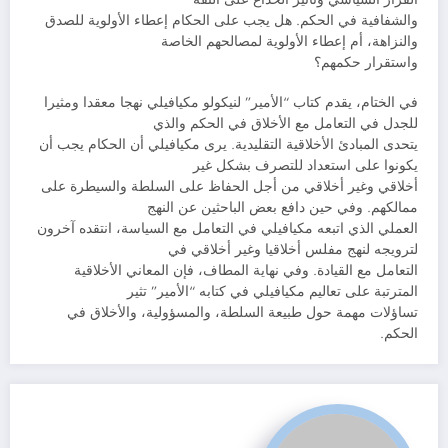
والشفافية في الحكم. هل يجب على الحكام إعطاء الأولوية للصدق
والنزاهة، أم إعطاء الأولوية لمصالحهم الخاصة
واستقرار حكمهم؟
في الختام، يقدم كتاب “الأمير” لنيكولو مكيافيلي نهجا معقدا ومثيرا
للجدل في التعامل مع الأخلاق في الحكم والذي
يتحدى المبادئ الأخلاقية التقليدية. يرى مكيافيلي أن الحكام يجب أن
يكونوا على استعداد للتصرف بشكل غير
أخلاقي وغير أخلاقي من أجل الحفاظ على السلطة والسيطرة على
ممالكهم. وفي حين دافع بعض الباحثين عن النهج
العملي الذي اتبعه مكيافيلي في التعامل مع السياسة، انتقده آخرون
لترويجه لنهج مفلس أخلاقيا وغير أخلاقي في
التعامل مع القيادة. وفي نهاية المطاف، فإن المعاني الأخلاقية
المترتبة على تعاليم مكيافيلي في كتابه “الأمير” تثير
تساؤلات مهمة حول طبيعة السلطة، والمسؤولية، والأخلاق في
الحكم.