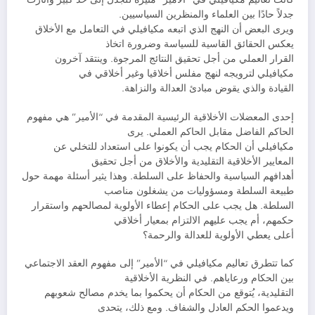
جدلاً حادًا بين العلماء والمنظرين السياسيين.
ويرى البعض أن النهج الذي اتبعه مكيافيلي في التعامل مع الأخلاق
يعكس الحقائق القاسية للسياسة وضرورة اتخاذ
القرار العملي من أجل تحقيق النتائج المرجوة. وينتقد آخرون
مكيافيلي لترويجه لنهج مفلس أخلاقيا وغير أخلاقي في
القيادة والذي يقوض مبادئ العدالة والنزاهة.
إحدى المعضلات الأخلاقية الرئيسية المقدمة في “الأمير” هي مفهوم
الحاكم الفاضل مقابل الحاكم العملي. يرى
مكيافيلي أن الحكام يجب أن يكونوا على استعداد للتخلي عن
المعايير الأخلاقية التقليدية والأخلاق من أجل تحقيق
أهدافهم السياسية والحفاظ على السلطة. وهذا يثير أسئلة مهمة حول
طبيعة السلطة ومسؤوليات من يشغلون مناصب
السلطة. هل يجب على الحكام إعطاء الأولوية لمصالحهم واستقرار
حكمهم، أم يجب عليهم الالتزام بمعيار أخلاقي
أعلى يعطي الأولوية للعدالة والرحمة؟
كما تتطرق تعاليم مكيافيلي في “الأمير” إلى مفهوم العقد الاجتماعي
بين الحكام ورعاياهم. في النظرية الأخلاقية
التقليدية، يُتوقع من الحكام أن يحكموا بما يخدم مصالح شعوبهم
ويدعموا الحكم العادل والشفاف. ومع ذلك، يتحدى