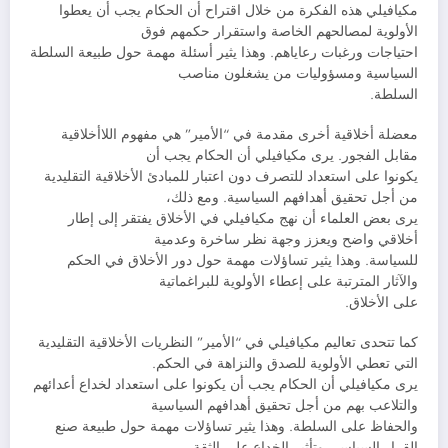
مكيافيلي هذه الفكرة من خلال اقتراح أن الحكام يجب أن يعطوا
الأولوية لمصالحهم الخاصة واستقرار حكمهم فوق
احتياجات ورغبات رعاياهم. وهذا يثير أسئلة مهمة حول طبيعة السلطة
السياسية ومسؤوليات من يشغلون مناصب
السلطة.
معضلة أخلاقية أخرى مقدمة في “الأمير” هي مفهوم اللاأخلاقية
مقابل الفجور. يرى مكيافيلي أن الحكام يجب أن
يكونوا على استعداد للتصرف دون اعتبار للمبادئ الأخلاقية التقليدية
من أجل تحقيق أهدافهم السياسية. ومع ذلك،
يرى بعض العلماء أن نهج مكيافيلي في الأخلاق يفتقر إلى إطار
أخلاقي واضح ويعزز وجهة نظر ساخرة وعدمية
للسياسة. وهذا يثير تساؤلات مهمة حول دور الأخلاق في الحكم
والآثار المترتبة على إعطاء الأولوية للبراغماتية
على الأخلاق.
كما تتحدى تعاليم مكيافيلي في “الأمير” النظريات الأخلاقية التقليدية
التي تعطي الأولوية للصدق والنزاهة في الحكم.
يرى مكيافيلي أن الحكام يجب أن يكونوا على استعداد لخداع أعدائهم
والتلاعب بهم من أجل تحقيق أهدافهم السياسية
والحفاظ على السلطة. وهذا يثير تساؤلات مهمة حول طبيعة صنع
القرار السياسي وتأثير الخداع على الثقة