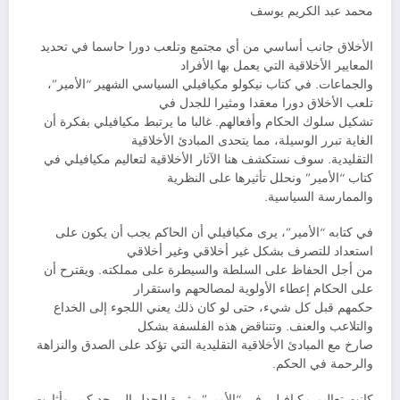
محمد عبد الكريم يوسف
الأخلاق جانب أساسي من أي مجتمع وتلعب دورا حاسما في تحديد
المعايير الأخلاقية التي يعمل بها الأفراد
والجماعات. في كتاب نيكولو مكيافيلي السياسي الشهير “الأمير”،
تلعب الأخلاق دورا معقدا ومثيرا للجدل في
تشكيل سلوك الحكام وأفعالهم. غالبا ما يرتبط مكيافيلي بفكرة أن
الغاية تبرر الوسيلة، مما يتحدى المبادئ الأخلاقية
التقليدية. سوف نستكشف هنا الآثار الأخلاقية لتعاليم مكيافيلي في
كتاب “الأمير” ونحلل تأثيرها على النظرية
والممارسة السياسية.
في كتابه “الأمير”، يرى مكيافيلي أن الحاكم يجب أن يكون على
استعداد للتصرف بشكل غير أخلاقي وغير أخلاقي
من أجل الحفاظ على السلطة والسيطرة على مملكته. ويقترح أن
على الحكام إعطاء الأولوية لمصالحهم واستقرار
حكمهم قبل كل شيء، حتى لو كان ذلك يعني اللجوء إلى الخداع
والتلاعب والعنف. وتتناقض هذه الفلسفة بشكل
صارخ مع المبادئ الأخلاقية التقليدية التي تؤكد على الصدق والنزاهة
والرحمة في الحكم.
كانت تعاليم مكيافيلي في “الأمير” مثيرة للجدل إلى حد كبير وأثارت