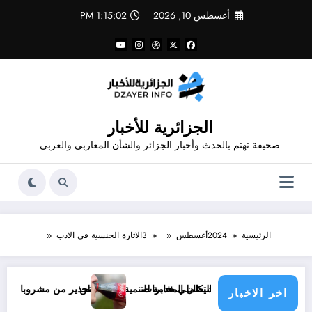
لتجاوز
أغسطس 10, 2026
1:15:03 PM
لى
لمحتوى
الجزائرية للأخبار
صحيفة تهتم بالحدث وأخبار الجزائر والشأن المغاربي والعربي
الرئيسية
2024
أغسطس
3
الاثارة الجنسية في الادب
من هو شيطان المخابرات
و العمل التكاملي خدمة للتنمية و المواطن
تحذير من مشروبات غازية .. اسرار صنا
اخر الاخبار