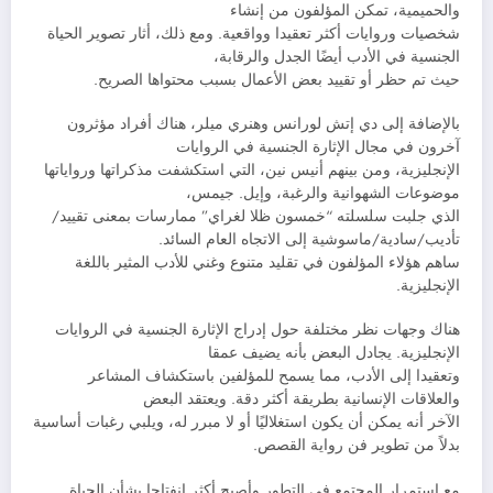
والحميمية، تمكن المؤلفون من إنشاء
شخصيات وروايات أكثر تعقيدا وواقعية. ومع ذلك، أثار تصوير الحياة
الجنسية في الأدب أيضًا الجدل والرقابة،
حيث تم حظر أو تقييد بعض الأعمال بسبب محتواها الصريح.
بالإضافة إلى دي إتش لورانس وهنري ميلر، هناك أفراد مؤثرون
آخرون في مجال الإثارة الجنسية في الروايات
الإنجليزية، ومن بينهم أنيس نين، التي استكشفت مذكراتها ورواياتها
موضوعات الشهوانية والرغبة، وإيل. جيمس،
الذي جلبت سلسلته “خمسون ظلا لغراي” ممارسات بمعنى تقييد/
تأديب/سادية/ماسوشية إلى الاتجاه العام السائد.
ساهم هؤلاء المؤلفون في تقليد متنوع وغني للأدب المثير باللغة
الإنجليزية.
هناك وجهات نظر مختلفة حول إدراج الإثارة الجنسية في الروايات
الإنجليزية. يجادل البعض بأنه يضيف عمقا
وتعقيدا إلى الأدب، مما يسمح للمؤلفين باستكشاف المشاعر
والعلاقات الإنسانية بطريقة أكثر دقة. ويعتقد البعض
الآخر أنه يمكن أن يكون استغلاليًا أو لا مبرر له، ويلبي رغبات أساسية
بدلاً من تطوير فن رواية القصص.
مع استمرار المجتمع في التطور وأصبح أكثر انفتاحا بشأن الحياة