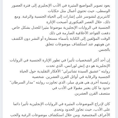
يعود تصوير المواضيع المثيرة في الأدب الإنجليزي إلى فترة العصور
الوسطى، حيث تحتوي أعمال مثل حكايات
كانتربري لتشوسر على إشارات إلى الحياة الجنسية والرغبة. ومع
ذلك، خلال العصر الفيكتوري أصبحت الإثارة
الجنسية في الروايات الإنجليزية موضوعا مثيرا للجدل بشكل خاص.
دفعت القواعد الأخلاقية الصارمة في ذلك
الوقت المؤلفين إلى الكتابة بأسماء مستعارة أو النشر دون الكشف
عن هويتهم عند استكشاف موضوعات تتعلق
بالجنس.
إن أحد أكثر الشخصيات تأثيرا في تطور الإثارة الجنسية في الروايات
الإنجليزية هو دي إتش لورانس، الذي تحدت
روايته “عشيق السيدة تشاتيرلي” الأفكار التقليدية حول الحياة
الجنسية والرقابة في أوائل القرن العشرين. شخصية
رئيسية أخرى هي هنري ميلر، الذي تجاوزت روايته “مدار السرطان”
حدود ما كان يعتبر مقبولا في الأدب في
منتصف القرن العشرين.
كان لإدراج الموضوعات المثيرة في الروايات الإنجليزية تأثيرا دائما
على الأدب، حيث تجاوز الحدود وتحدى
الأعراف المجتمعية. ومن خلال استكشاف موضوعات الرغبة والحب