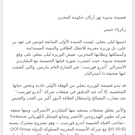
فضيحة مدوية تهز أركان حكومة المخزن
زكرياء حبيبي
اسمها ليلى بنعلي، ليست السيدة الأولى السابقة لتونس في عهد بن
علي، بل وزيرة مغربية للانتقال الطاقي والتنمية المستدامة.
وكمملكتها ونظامها المخزني، تعيش الوزيرة ليلى بنعلي على وقع
فضيحة مدوية، حيث انتشرت صورة قبلتها الحميمية مع الملياردير
الأسترالي “أندرو فورست” في الشارع العام بباريس. والتي كشفت
عنها صحيفة ذا أستراليان
قد تبدو فضيحة الوزيرة بنعلي من الوهلة الأولى عادية وتخص حياتها
الشخصية، إلا أنه عند التدقيق في صفقات شركة “أندرو فورست”
نجد تضارب المصالح واستغلال العلاقة لأمور أكبر من الحب والجنس.
والأمر يتعلق بصفقات يستفيد منها الملياردير الأسترالي، ومنها صفقة
شركة تطوير الهيدروجين الأخضر وصانع المحلل الكهربائي Fortescue
–صاحب القبلة الحميمة أندرو فورست – وهو مشروع مشترك بنسبة
50-50 (JV) مع شركة الأسمدة المغربية المملوكة للدولة OCP Group