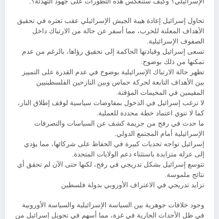
الإسرائيلي؟ وكيف ستنعكس هذه التطورات على جهود التهدئة؟.
تحاول إسرائيل إعادة هيبة الجيش الإسرائيلي عقب تعثره في تحقيق
الأهداف المعلنة للحرب، مما أسفر عن حالة من الارتباك داخل
الصفوف الإسرائيلية.
تسعى إسرائيل وقيادتها الحاكمة إلى تحقيق رؤاها، بالرغم من عدم
تمكنها من ذلك بوضوح.
تظهر حالة الارتباك الإسرائيلية بوضوح في عدم القدرة على التمييز
بين الأهداف التابعة لحركة حماس وبين النازحين الفلسطينيين
المقيمين في المخيمات المؤقتة.
لا ترغب إسرائيل في الدخول بمفاوضات سياسية لوقف إطلاق النار،
كما لا تنوي اعتماد خطة محددة للعملية.
ما حدث في رفح من جريمة كشف عن السياسات والتصرفات
الإسرائيلية أمام المجتمع الدولي.
إسرائيل تواجه تحديات كبيرة في الحفاظ على شركائها، مما يؤدي
إلى عزلة متزايدة باستثناء دعم الولايات المتحدة.
تتوسع إسرائيل بشكل تدريجي في رفح، لكنها حتى الآن لم تحقق أي
نتائج ملموسة.
تزايد تدريجي في الاعتراف الأوروبي بدولة فلسطين
وجود خلافات جوهرية بين السياسة الإسرائيلية والسياسة الأوروبية
في ظل الأحداث الجارية في غزة، مما أسهم في تحويل إسرائيل من