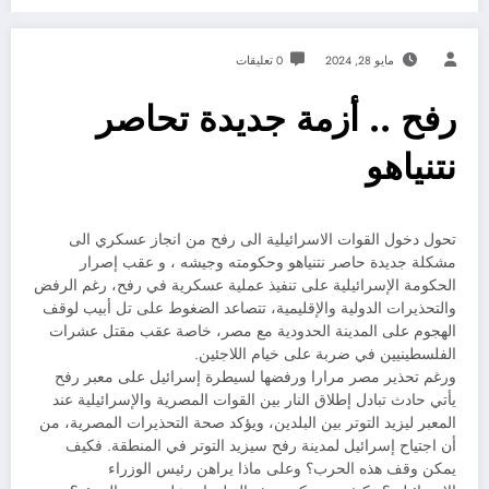
مايو 28, 2024
0 تعليقات
رفح .. أزمة جديدة تحاصر
نتنياهو
تحول دخول القوات الاسرائيلية الى رفح من انجاز عسكري الى
مشكلة جديدة حاصر نتنياهو وحكومته وجيشه ، و عقب إصرار
الحكومة الإسرائيلية على تنفيذ عملية عسكرية في رفح، رغم الرفض
والتحذيرات الدولية والإقليمية، تتصاعد الضغوط على تل أبيب لوقف
الهجوم على المدينة الحدودية مع مصر، خاصة عقب مقتل عشرات
الفلسطينيين في ضربة على خيام اللاجئين.
ورغم تحذير مصر مرارا ورفضها لسيطرة إسرائيل على معبر رفح
يأتي حادث تبادل إطلاق النار بين القوات المصرية والإسرائيلية عند
المعبر ليزيد التوتر بين البلدين، ويؤكد صحة التحذيرات المصرية، من
أن اجتياح إسرائيل لمدينة رفح سيزيد التوتر في المنطقة. فكيف
يمكن وقف هذه الحرب؟ وعلى ماذا يراهن رئيس الوزراء