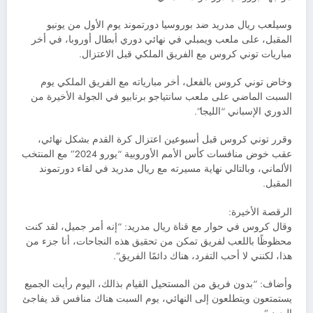
وسيلعب ريال مدريد ضد بوروسيا دورتموند يوم الأول من يونيو
المقبل، على ملعب ويمبلي في نهائي دوري أبطال أوروبا، في أخر
مباريات توني كروس مع الفريق الملكي قبل الاعتزال.
وخاض توني كروس بالفعل، أخر مبارياته مع الفريق الملكي يوم
السبت الماضي على ملعب سانتياجو برنابيو في الجولة الأخيرة من
الدوري الإسباني “الليجا”.
وقرر توني كروس قبل أسبوعين اعتزال كرة القدم بشكل نهائي،
عقب خوض منافسات كأس الأمم الأوروبية “يورو 2024” مع المنتخب
الألماني، وبالتالي نهاية مسيرته مع ريال مدريد في لقاء دورتموند
المقبل.
الرقصة الأخيرة:
وقال كروس في حوار مع قناة ريال مدريد: “إنه أمر جميل، لقد كنت
محظوظًا باللعب لفريق تمكن من تحقيق هذه النجاحات، أنا جزء من
هذا، لكنني لا أحب التفرد، هناك دائمًا الفريق”.
وأضاف: “بدون فريق من المستحيل القيام بذالك، اليوم رأيت الجميع
يستمتعون ويتطلعون إلى النهائي، يوم السبت هناك منافس قد يفاجئ