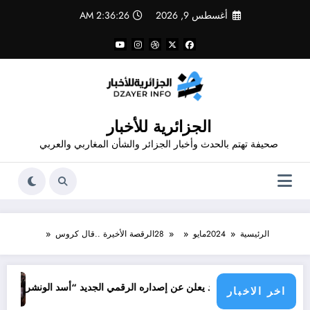
لتجاوز
أغسطس 9, 2026
2:36:26 AM
لى
لمحتوى
الجزائرية للأخبار
صحيفة تهتم بالحدث وأخبار الجزائر والشأن المغاربي والعربي
الرئيسية
2024
مايو
28
الرقصة الأخيرة ..قال كروس
جرائم الاح
م قدور شاهد يعلن عن إصداره الرقمي الجديد “أسد الونشريس” تخليدا لنضال ال
اخر الاخبار