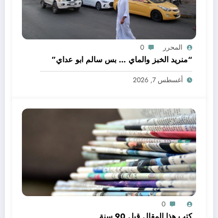
المحرر
0
“منريد الخبز والماي … بس سالم ابو عداي”
أغسطس 7, 2026
0
كتب هذا المقال قبل 90 سنة