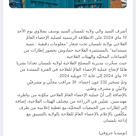
أشرف السيد والي ولاية تلمسان السيد يوسف بشلاوي يوم الأحد
19 ماي 2024 على الانطلاقة الرسمية لعملية الإحصاء العامّ
الفلاحي بولاية تلمسان تحت شعار “معلومات دقيقية ..تنمية
مستدامة” بالمستثمرة الفلاحية حمادوش بحضور إطارات من
الجماعات المحليّة والهيئات الفلاحية.
حيث سخّرت مديرية المصلح الفلاحية لولاية تلمسان تعدادا بشريا
هامّا لإنجاح عملية الإحصاء العامّ للفلاحة في الفترة الممتدة من
19 ماي 2024 إلى غاية 17 جويلية 2024.
وتمّ تسخير 232 عون إحصاء، 39 مراقب محلّي،و مشرفيْنِ
ولائييْنِ و مشرف وطني.
بالإضافة إلى أنّ عملية الإحصاء العامّ الفلاحي مكوّنة من بياطرة،
مهندسين، تقنيّين في الزراعة من مختلف الهيئات الفلاحية، إضافة
إلى إطارات من الجمعيات المحليّة،مع تغطية إعلامية من طرف
مكلّفين بالإعلام بالإحصاء العامّ للفلاحة بالولاية بالتنسيق مع
إذاعة تلمسان.
(نوميديا جروفي)