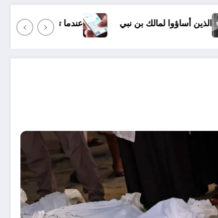
مؤا
عندما ترسل رسالة نصية إلى شخص ما وأنت غاضب: أنهي الرسالة