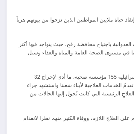
 حياة ملايين المواطنين الذين نزحوا من بيوتهم هرباً
عدوانية باجتياح محافظة رفح، حيث يتواجد فيها أكثر
 سوى 3 مستشفيات بشكل جزئي وتشهد انعداما في مستوى الصحة العامة والمياه والغذاء وسبل
قوات الاحتلال الإسرائيلي تتعمد يوميا استهدافَ مراكزَ وكوادر العلاج والإسعاف والمرضى، فقد استهدفت آلة الحرب الإسرائيلية 155 مؤسسة صحية، ما أدى لإخراج 32
صحية التي كانت تقدمُ الخدمات العلاجية لأبناء شعبنا واستشهد جراء
 أكثر من 1500، كما أدى العدوان لتدمير مراكز العلاجِ الرئيسية التي كانت تُحول إليها الحالات من
 العلاج اللازم، ووفاة الكثير منهم نظرا لانعدام