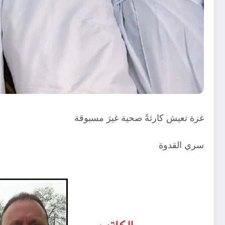
غزة تعيش كارثةً صحية غيرَ مسبوقة
سري القدوة