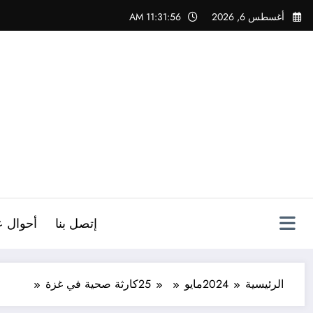
لتجاوز
أغسطس 6, 2026
11:31:58 AM
لى
لمحتوى
ص
إتصل بنا
أحوال ع
الرئيسية
2024
مايو
25
كارثة صحية في غزة