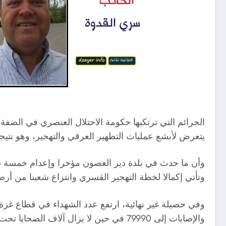
الجرائم التي ترتكبها حكومة الاحتلال العنصري في الضفة
يتعرض لأبشع عمليات التطهير العرقي والتهجير، وهو نتيجة 
وأن ما حدث في بلدة دير الغصون مؤخرا وإعدام خمسة شبا
وتأتي إكمالا لخطة التهجير القسري وانتزاع شعبنا من أرض
والإصابات إلى 79990 في حين لا يزال آل