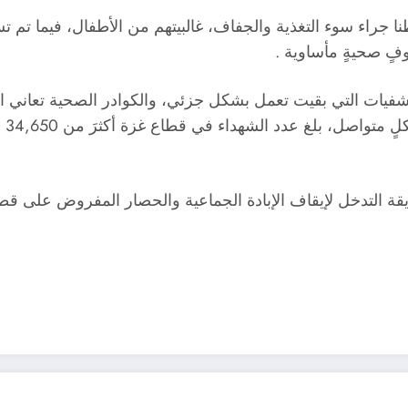
قم الأزمة الصحية في القطاع، فقد توفي 31 مواطنا جراء سوء التغذية والجفاف، غالبيته
ٍ صحيةٍ مأساوية .
حوَ 250% في عدد من المستشفيات التي بقيت تعمل بشكل جزئي، والكوادر الصح
قة التدخل لإيقاف الإبادة الجماعية والحصار المفروض على قط