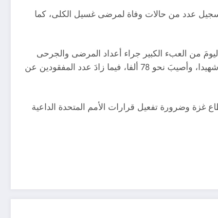
م من الأطفال، فيما تم تسجيل عدد من حالات وفاة لمرضى غسيل الكلى، كما
ية تعاني اليومَ من العبء الكبير جراء أعداد المرضى والجرحى
الكبيرة، ومع دخول العدوانِ الإسرائيلي الشهرَ السابع بشكلٍ متواصل، بلغ عدد الشهداء في قطاع غزة أكثرَ من 34,650 شهيدا، وأصيبَ نحو 78 ألفا، فيما زادَ عدد المفقودين عن
اع غزة وضرورة تفعيل قرارات الأمم المتحدة الداعية