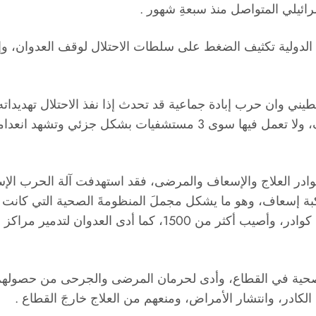
رائيلي المتواصل منذ سبعةِ شهور .
لدولية تكثيف الضغط على سلطات الاحتلال لوقف العدوان، وإنقاذ
وان حرب إبادة جماعية قد تحدث إذا نفذ الاحتلال تهديداته ال
من مليون ومئتي ألف مواطن، لاذوا إليها هربا من القصف، ولا تعمل فيها
 و53 مركز صحي عن الخدمة، وتدمير 130 مركبة إسعاف، وهو ما يشكل مجملَ المنظومةَ ال
العدوان 496 كادرا صحيا، واعتقلت سلطات الاحتلال 309 كوادر، وأصيب
صحية في القطاع، وأدى لحرمان المرضى والجرحى من حصولهم على
الكادر، وانتشار الأمراض، ومنعهم من العلاج خارجَ القطاع .