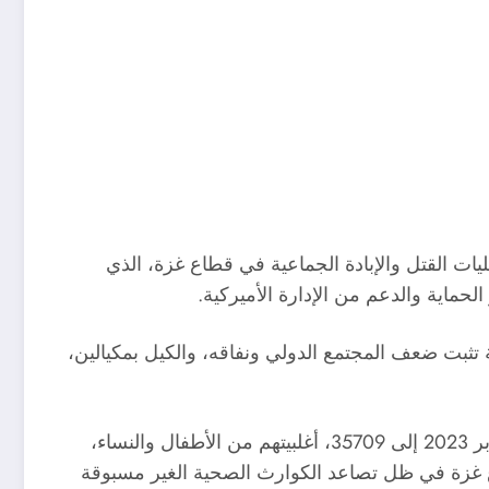
ات القتل والإبادة الجماعية في قطاع غزة، الذي
لحماية والدعم من الإدارة الأميركية.
ثبت ضعف المجتمع الدولي ونفاقه، والكيل بمكيالين،
وفي حصيلة غير نهائية، ارتفع عدد الشهداء في قطاع غزة منذ بدء العدوان الإسرائيلي في السابع من تشرين الأول/ أكتوبر 2023 إلى 35709، أغلبيتهم من الأطفال والنساء،
ة في قطاع غزة في ظل تصاعد الكوارث الصحية الغير مسبوقة