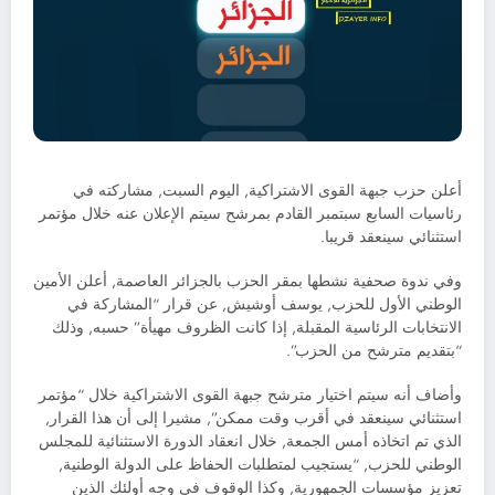
أعلن حزب جبهة القوى الاشتراكية, اليوم السبت, مشاركته في
رئاسيات السابع سبتمبر القادم بمرشح سيتم الإعلان عنه خلال مؤتمر
استثنائي سينعقد قريبا.
وفي ندوة صحفية نشطها بمقر الحزب بالجزائر العاصمة, أعلن الأمين
الوطني الأول للحزب, يوسف أوشيش, عن قرار “المشاركة في
الانتخابات الرئاسية المقبلة, إذا كانت الظروف مهيأة” حسبه, وذلك
“بتقديم مترشح من الحزب”.
وأضاف أنه سيتم اختيار مترشح جبهة القوى الاشتراكية خلال “مؤتمر
استثنائي سينعقد في أقرب وقت ممكن”, مشيرا إلى أن هذا القرار,
الذي تم اتخاذه أمس الجمعة, خلال انعقاد الدورة الاستثنائية للمجلس
الوطني للحزب, “يستجيب لمتطلبات الحفاظ على الدولة الوطنية,
تعزيز مؤسسات الجمهورية, وكذا الوقوف في وجه أولئك الذين