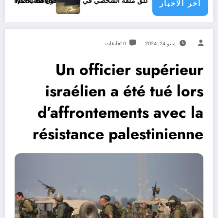
 الشخصي في فيسبوك دون طلب صداقة .. الاطلاع على محتوى صفحة شخص اغلق ملفه الشخصي في فيسبوك دون طلب صداقة
ue menace les pays du monde
اخر الاخبار
مايو 24, 2024
0 تعليقات
Un officier supérieur
israélien a été tué lors
d’affrontements avec la
résistance palestinienne